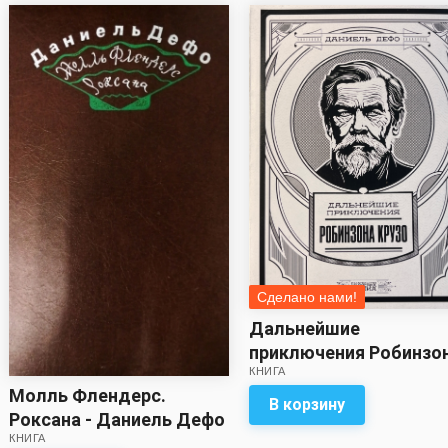
Сделано нами!
Дальнейшие
приключения Робинзо
КНИГА
Крузо - Даниель Дефо
Молль Флендерс.
В корзину
Роксана - Даниель Дефо
КНИГА