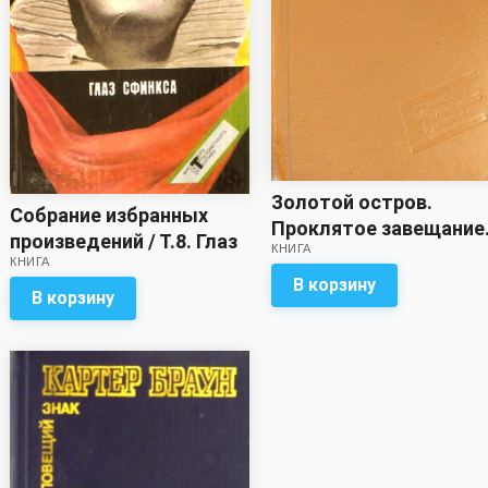
Золотой остров.
Собрание избранных
Проклятое завещание
произведений / Т.8. Глаз
КНИГА
Последнее
КНИГА
Сфинкса: Романы -
предупреждение. Цен
В корзину
Картер Браун
В корзину
карьеры. Рядом с
убийцей. Незаконченн
портрет (Шесть
романов под одной
обложкой!) - Картер
Браун