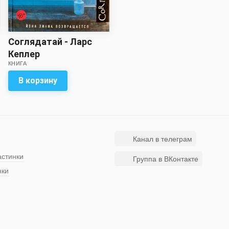
Соглядатай - Ларс
Кеплер
КНИГА
В корзину
Канал в телеграм
астинки
Группа в ВКонтакте
нки