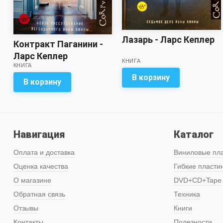
Лазарь - Ларс Кеплер
Контракт Паганини -
Ларс Кеплер
КНИГА
КНИГА
В корзину
В корзину
Навигация
Каталог
Оплата и доставка
Виниловые пл
Оценка качества
Гибкие пласти
О магазине
DVD+CD+Tape
Обратная связь
Техника
Отзывы
Книги
Контакты
Полезности