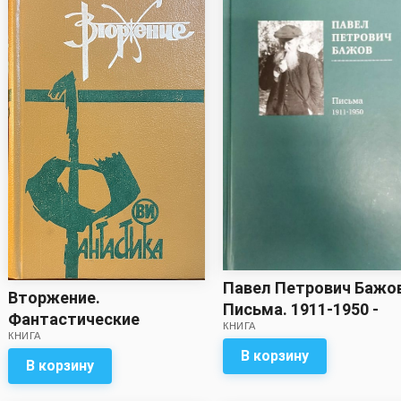
Павел Петрович Бажо
Вторжение.
Письма. 1911-1950 -
Фантастические
КНИГА
Сборник
КНИГА
рассказы - Сборник
В корзину
В корзину