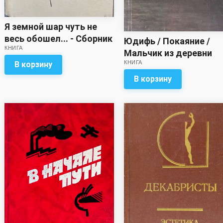
Я земной шар чуть не
весь обошел... - Сборник
Юдифь / Покаяние /
КНИГА
Мальчик из деревни
КНИГА
Керри - Сборник
В корзину
В корзину