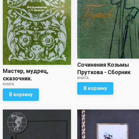
Сочинения Козьмы
Мастер, мудрец,
Пруткова - Сборник
сказочник.
КНИГА
КНИГА
Воспоминания о П.
В корзину
Бажове - Сборник
В корзину