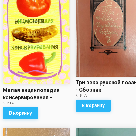
Три века русской поэз
- Сборник
Малая энциклопедия
КНИГА
консервирования -
КНИГА
Сборник
В корзину
В корзину