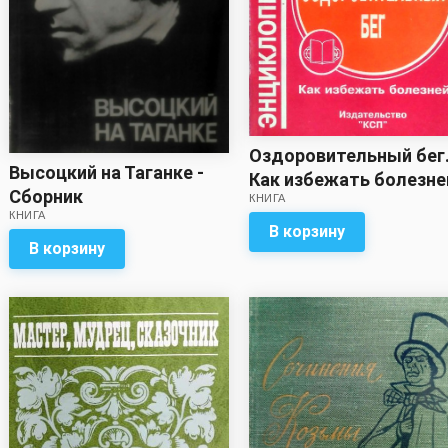
Оздоровительный бег
Высоцкий на Таганке -
Как избежать болезне
Сборник
КНИГА
Сборник
КНИГА
В корзину
В корзину