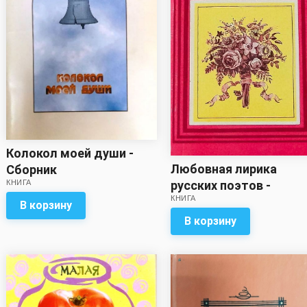
Колокол моей души -
Любовная лирика
Сборник
русских поэтов -
КНИГА
КНИГА
Сборник
В корзину
В корзину