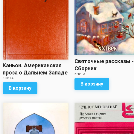
Святочные рассказы -
Каньон. Американская
Сборник
проза о Дальнем Западе
КНИГА
КНИГА
- Сборник
В корзину
В корзину