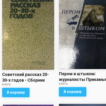
Пером и штыком:
Советский рассказ 20-
журналисты Прикамья
30-х годов - Сборник
КНИГА
годы Великой
КНИГА
Отечественной войны 
В корзину
В корзину
Сборник