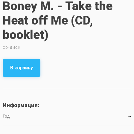
Boney M. - Take the
Heat off Me (CD,
booklet)
CD-ДИСК
В корзину
Информация:
Год
--