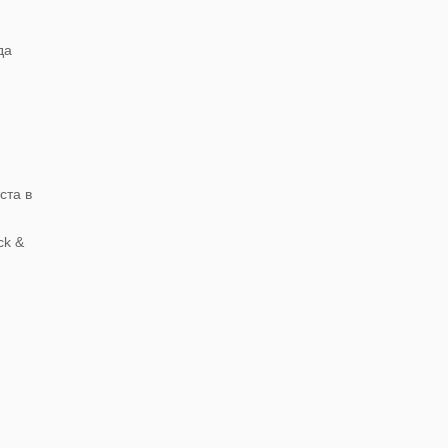
да
ста в
ck &