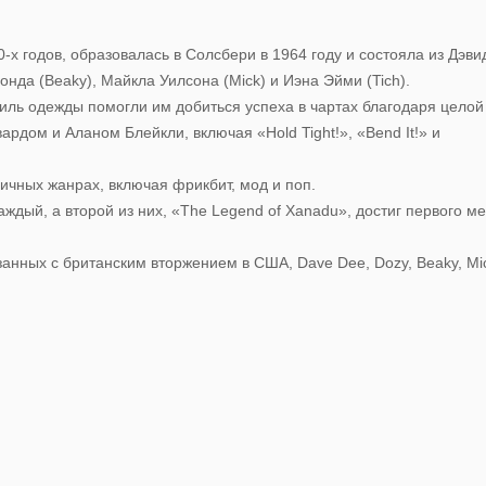
60-х годов, образовалась в Солсбери в 1964 году и состояла из Дэви
нда (Beaky), Майкла Уилсона (Mick) и Иэна Эйми (Tich).
иль одежды помогли им добиться успеха в чартах благодаря целой
рдом и Аланом Блейкли, включая «Hold Tight!», «Bend It!» и
ичных жанрах, включая фрикбит, мод и поп.
дый, а второй из них, «The Legend of Xanadu», достиг первого ме
язанных с британским вторжением в США, Dave Dee, Dozy, Beaky, Mi