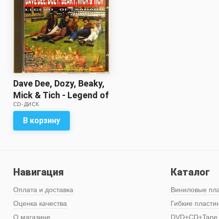
Dave Dee, Dozy, Beaky,
Mick & Tich - Legend of
CD-ДИСК
Xanadu (CD)
В корзину
Навигация
Каталог
Оплата и доставка
Виниловые пл
Оценка качества
Гибкие пласти
О магазине
DVD+CD+Tape