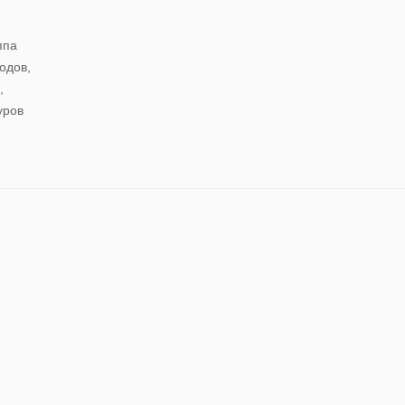
ппа
одов,
,
уров