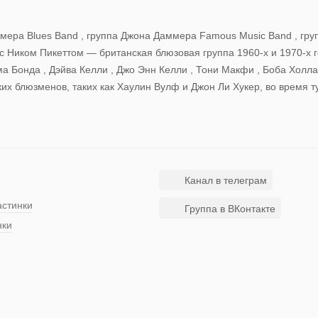
мера Blues Band , группа Джона Даммера Famous Music Band , гру
 Ником Пикеттом — британская блюзовая группа 1960-х и 1970-х г
а Бонда , Дэйва Келли , Джо Энн Келли , Тони Макфи , Боба Холла
их блюзменов, таких как Хаулин Вулф и Джон Ли Хукер, во время т
Канал в телеграм
астинки
Группа в ВКонтакте
нки