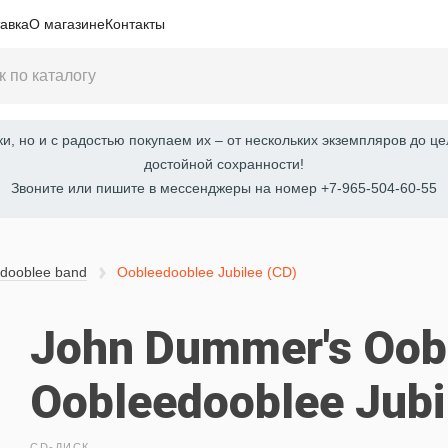
авка
О магазине
Контакты
, но и с радостью покупаем их – от нескольких экземпляров до це
достойной сохранности!
Звоните или пишите в мессенджеры на номер +7-965-504-60-55
dooblee band
Oobleedooblee Jubilee (CD)
John Dummer's Oob
Oobleedooblee Jubi
CD-ДИСК