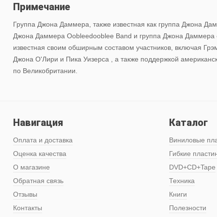
Примечание
Группа Джона Даммера, также известная как группа Джона Дам
Джона Даммера Oobleedooblee Band и группа Джона Даммера с
известная своим обширным составом участников, включая Грэм
Джона О'Лири и Пика Уизерса , а также поддержкой американск
по Великобритании.
Навигация
Каталог
Оплата и доставка
Виниловые пл
Оценка качества
Гибкие пласти
О магазине
DVD+CD+Tape
Обратная связь
Техника
Отзывы
Книги
Контакты
Полезности