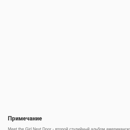
Примечание
Meet the Girl Next Door - второй студийный альбом американск