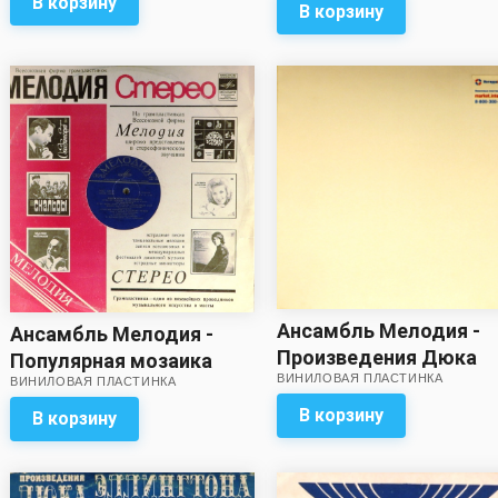
В корзину
В корзину
Ансамбль Мелодия -
Ансамбль Мелодия -
Произведения Дюка
Популярная мозаика
ВИНИЛОВАЯ ПЛАСТИНКА
Эллингтона
ВИНИЛОВАЯ ПЛАСТИНКА
(удовлетворительный
звук)
В корзину
В корзину