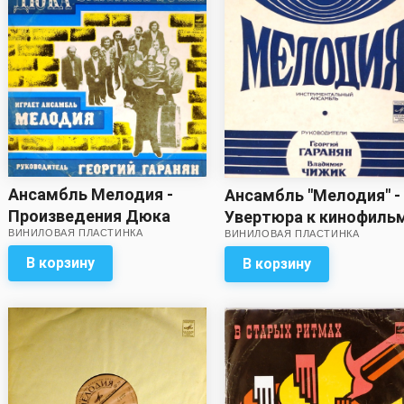
Ансамбль Мелодия -
Ансамбль "Мелодия" -
Произведения Дюка
Увертюра к кинофиль
ВИНИЛОВАЯ ПЛАСТИНКА
Эллингтона
ВИНИЛОВАЯ ПЛАСТИНКА
"Весёлые ребята".
Испанские глаза /
В корзину
В корзину
Стрелки. История лю