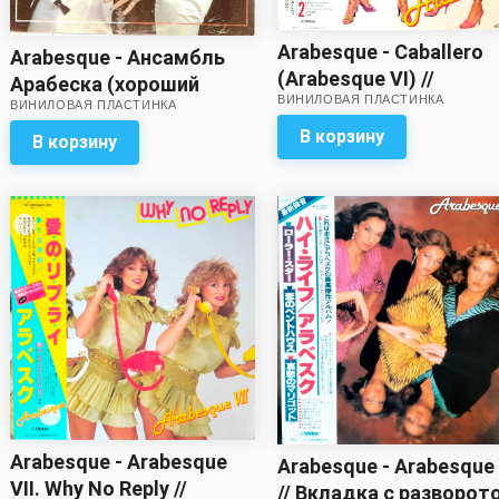
Arabesque - Caballero
Arabesque - Ансамбль
(Arabesque VI) //
Арабеска (хороший
ВИНИЛОВАЯ ПЛАСТИНКА
Отличный звук!
ВИНИЛОВАЯ ПЛАСТИНКА
звук!)
В корзину
В корзину
Arabesque - Arabesque
Arabesque - Arabesque I
VII. Why No Reply //
// Вкладка с разворот