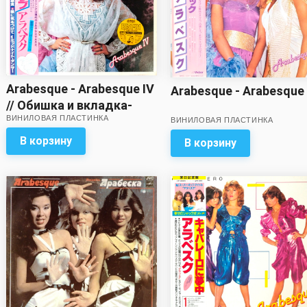
Arabesque - Arabesque IV
Arabesque - Arabesque 
// Обишка и вкладка-
ВИНИЛОВАЯ ПЛАСТИНКА
постер с разворотом – в
ВИНИЛОВАЯ ПЛАСТИНКА
комплекте!
В корзину
В корзину