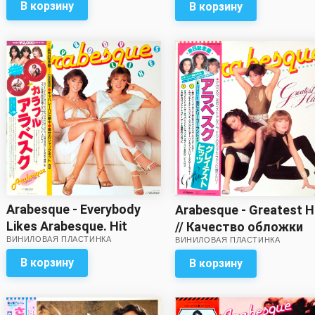
вкладышей в
В корзину
В корзину
комплекте!)
Arabesque - Everybody
Arabesque - Greatest H
Likes Arabesque. Hit
// Качество обложки
ВИНИЛОВАЯ ПЛАСТИНКА
Medley (Red vinyl)
ВИНИЛОВАЯ ПЛАСТИНКА
близко к отличному!
Целый набор вкладок
В корзину
В корзину
в комплекте!