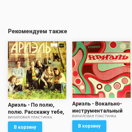
Рекомендуем также
Ариэль - Вокально-
Ариэль - По полю,
инструментальный
полю. Расскажу тебе,
ВИНИЛОВАЯ ПЛАСТИНКА
ансамбль Ариэль
ВИНИЛОВАЯ ПЛАСТИНКА
кума / Баба-Яга.
(звук близок к
Комната смеха
В корзину
В корзину
хорошему)