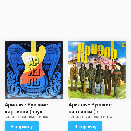
Ариэль - Русские
Ариэль - Русские
картинки (звук
картинки (с
ВИНИЛОВАЯ ПЛАСТИНКА
ВИНИЛОВАЯ ПЛАСТИНКА
приближен к
автографами
хорошему!)
музыкантов!!!) (звук
В корзину
В корзину