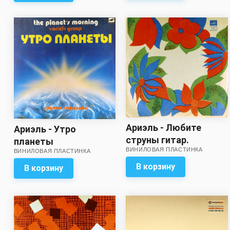
Ариэль - Любите
Ариэль - Утро
струны гитар.
планеты
ВИНИЛОВАЯ ПЛАСТИНКА
Маленькая история /
ВИНИЛОВАЯ ПЛАСТИНКА
(ламинированная
Старая пластинка.
обложка!)
В корзину
В корзину
Облако на нитке