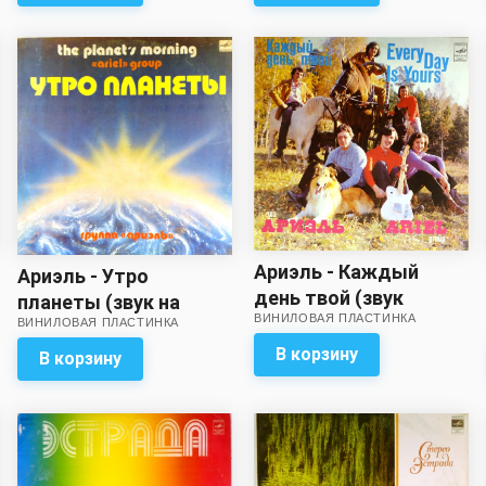
приближен к
отличному!)
Ариэль - Каждый
Ариэль - Утро
день твой (звук
планеты (звук на
ВИНИЛОВАЯ ПЛАСТИНКА
хороший!)
ВИНИЛОВАЯ ПЛАСТИНКА
четыре с минусом)
В корзину
В корзину