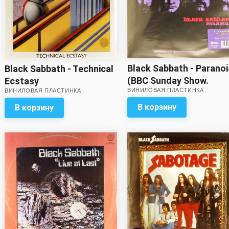
Black Sabbath - Paranoi
Black Sabbath - Technical
(BBC Sunday Show.
Ecstasy
ВИНИЛОВАЯ ПЛАСТИНКА
Broadcasting House
ВИНИЛОВАЯ ПЛАСТИНКА
London 26th April 1970)
В корзину
В корзину
(purple vinyl)