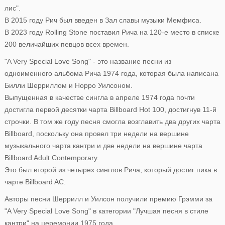
лис".
В 2015 году Рич был введен в Зал славы музыки Мемфиса.
В 2023 году Rolling Stone поставил Рича на 120-е место в списке
200 величайших певцов всех времен.
"A Very Special Love Song" - это название песни из
одноименного альбома Рича 1974 года, которая была написана
Билли Шерриллом и Норро Уилсоном.
Выпущенная в качестве сингла в апреле 1974 года почти
достигла первой десятки чарта Billboard Hot 100, достигнув 11-й
строчки. В том же году песня смогла возглавить два других чарта
Billboard, поскольку она провел три недели на вершине
музыкального чарта кантри и две недели на вершине чарта
Billboard Adult Contemporary.
Это был второй из четырех синглов Рича, который достиг пика в
чарте Billboard AC.
Авторы песни Шеррилл и Уилсон получили премию Грэмми за
"A Very Special Love Song" в категории "Лучшая песня в стиле
кантри" на церемонии 1975 года.