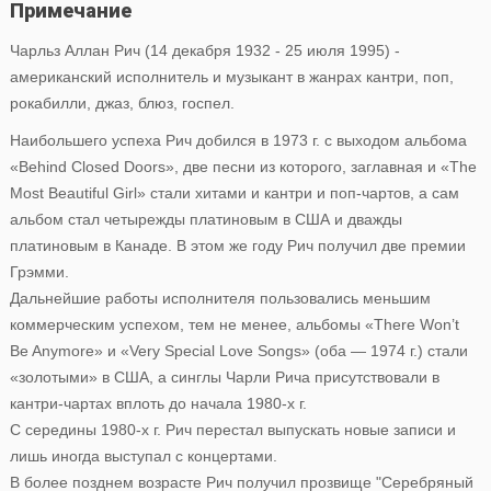
Примечание
Чарльз Аллан Рич (14 декабря 1932 - 25 июля 1995) -
американский исполнитель и музыкант в жанрах кантри, поп,
рокабилли, джаз, блюз, госпел.
Наибольшего успеха Рич добился в 1973 г. с выходом альбома
«Behind Closed Doors», две песни из которого, заглавная и «The
Most Beautiful Girl» стали хитами и кантри и поп-чартов, а сам
альбом стал четырежды платиновым в США и дважды
платиновым в Канаде. В этом же году Рич получил две премии
Грэмми.
Дальнейшие работы исполнителя пользовались меньшим
коммерческим успехом, тем не менее, альбомы «There Won’t
Be Anymore» и «Very Special Love Songs» (оба — 1974 г.) стали
«золотыми» в США, а синглы Чарли Рича присутствовали в
кантри-чартах вплоть до начала 1980-х г.
С середины 1980-х г. Рич перестал выпускать новые записи и
лишь иногда выступал с концертами.
В более позднем возрасте Рич получил прозвище "Серебряный