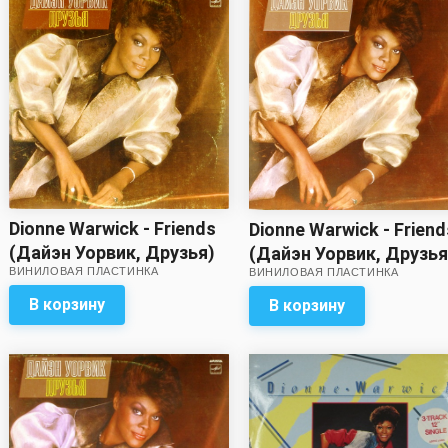
Dionne Warwick - Friends
Dionne Warwick - Friend
(Дайэн Уорвик, Друзья)
(Дайэн Уорвик, Друзья
ВИНИЛОВАЯ ПЛАСТИНКА
ВИНИЛОВАЯ ПЛАСТИНКА
(звук близок к
отличному!)
В корзину
В корзину