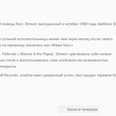
й певицы Кэсс Эллиот, выпущенный в октябре 1968 года лейблом Du
ве сольной исполнительницы менее чем через месяц после своего
на по-прежнему значилась как «Мама Касс».
 Работая с Mamas & the Papas, Эллиот чувствовала себя сильно
ые стили и воспользовалась этим альбомом как возможностью.
блюграсса.
ll Records, альбом имел умеренный успех, был продан тиражом б
Канал в телеграм