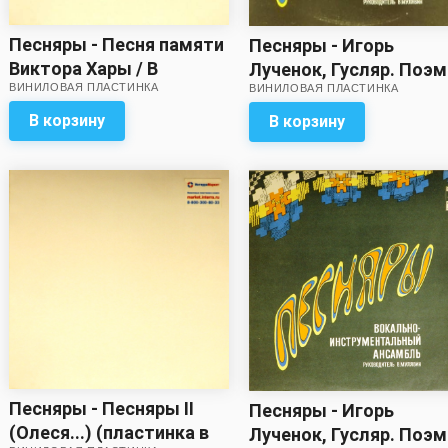
Песняры - Песня памяти
Песняры - Игорь
Виктора Хары / В
Лученок, Гусляр. Поэм
ВИНИЛОВАЯ ПЛАСТИНКА
воскресенье, раненько.
ВИНИЛОВАЯ ПЛАСТИНКА
легенда по
Парень пашню пашет
произведению Янки
В корзину
В корзину
Купалы Курган
Песняры - Песняры II
Песняры - Игорь
(Олеся...) (пластинка в
Лученок, Гусляр. Поэм