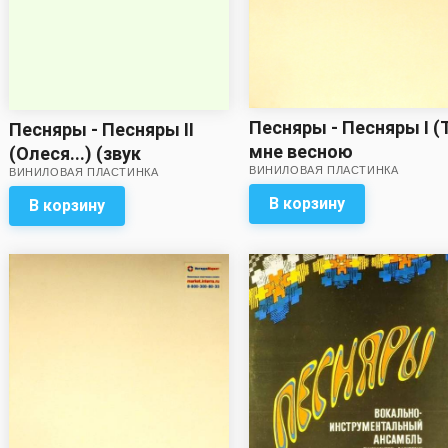
Песняры - Песняры I (
Песняры - Песняры II
мне весною
(Олеся...) (звук
ВИНИЛОВАЯ ПЛАСТИНКА
приснилась...)
ВИНИЛОВАЯ ПЛАСТИНКА
приближен к
отличному!)
В корзину
В корзину