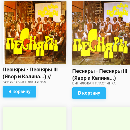
Песняры - Песняры III
Песняры - Песняры III
(Явор и Калина...) //
(Явор и Калина...)
ВИНИЛОВАЯ ПЛАСТИНКА
Качество звука близко к
ВИНИЛОВАЯ ПЛАСТИНКА
хорошему!
В корзину
В корзину