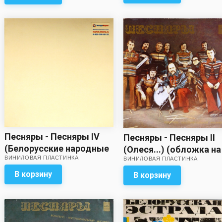
Песняры - Песняры IV
Песняры - Песняры II
(Белорусские народные
(Олеся...) (обложка на
ВИНИЛОВАЯ ПЛАСТИНКА
песни в обработке
ВИНИЛОВАЯ ПЛАСТИНКА
четыре с минусом)
Владимира Мулявина)
В корзину
В корзину