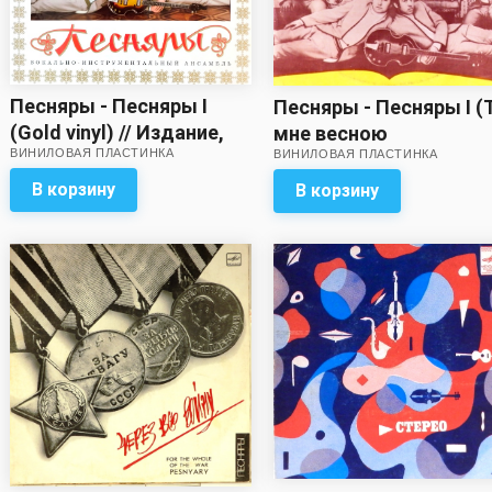
Песняры - Песняры I
Песняры - Песняры I (
(Gold vinyl) // Издание,
мне весною
ВИНИЛОВАЯ ПЛАСТИНКА
ставшее большой
ВИНИЛОВАЯ ПЛАСТИНКА
приснилась...) // звук
редкостью!
отличный, конверт - 4- 
В корзину
В корзину