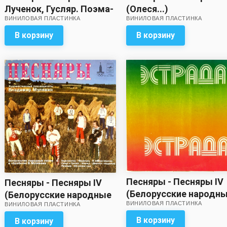
Лученок, Гусляр. Поэма-
(Олеся...)
ВИНИЛОВАЯ ПЛАСТИНКА
ВИНИЛОВАЯ ПЛАСТИНКА
легенда по
произведению Янки
В корзину
В корзину
Купалы Курган
Песняры - Песняры IV
Песняры - Песняры IV
(Белорусские народн
(Белорусские народные
ВИНИЛОВАЯ ПЛАСТИНКА
песни в обработке
ВИНИЛОВАЯ ПЛАСТИНКА
песни в обработке
Владимира Мулявина)
Владимира Мулявина)
В корзину
В корзину