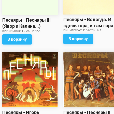
Песняры - Вологда. И
Песняры - Песняры III
здесь гора, и там гора 
(Явор и Калина...)
ВИНИЛОВАЯ ПЛАСТИНКА
За полчаса до весны
ВИНИЛОВАЯ ПЛАСТИНКА
(удовлетворительный
звук)
В корзину
В корзину
Песняры - Игорь
Песняры - Песняры II