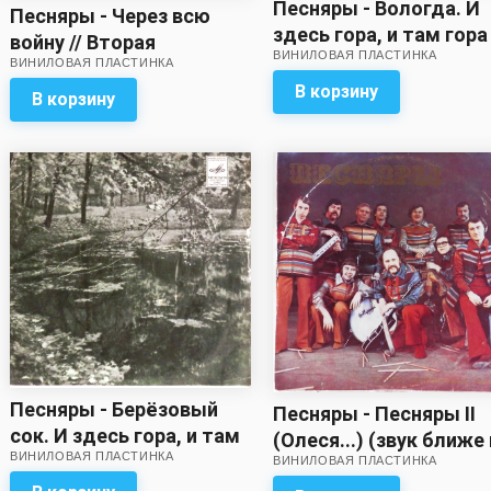
Песняры - Вологда. И
Песняры - Через всю
здесь гора, и там гора 
войну // Вторая
ВИНИЛОВАЯ ПЛАСТИНКА
За полчаса до весны
ВИНИЛОВАЯ ПЛАСТИНКА
пластинка двойного
(хороший звук)
В корзину
альбома!
В корзину
Песняры - Берёзовый
Песняры - Песняры II
сок. И здесь гора, и там
(Олеся...) (звук ближе 
ВИНИЛОВАЯ ПЛАСТИНКА
гора / Олеся
ВИНИЛОВАЯ ПЛАСТИНКА
хорошему!)