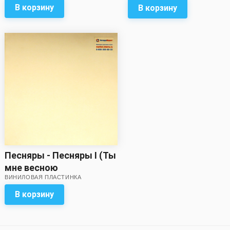
приближен к
В корзину
В корзину
удовлетворительному!)
Песняры - Песняры I (Ты
мне весною
ВИНИЛОВАЯ ПЛАСТИНКА
приснилась...)
В корзину