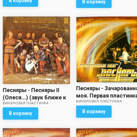
В корзину
В корзину
Песняры - Зачарованн
Песняры - Песняры II
моя. Первая пластинк
(Олеся...) (звук ближе к
ВИНИЛОВАЯ ПЛАСТИНКА
(звук близок к
ВИНИЛОВАЯ ПЛАСТИНКА
хорошему!)
хорошему)
В корзину
В корзину