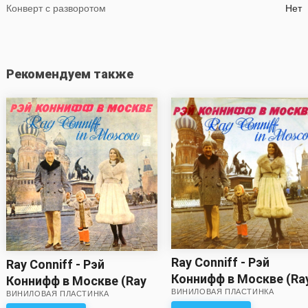
Конверт с разворотом
Нет
Рекомендуем также
Ray Conniff - Рэй
Ray Conniff - Рэй
Коннифф в Москве (Ra
Коннифф в Москве (Ray
ВИНИЛОВАЯ ПЛАСТИНКА
Conniff In Moscow)
ВИНИЛОВАЯ ПЛАСТИНКА
Conniff In Moscow)