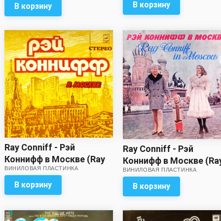
В корзину
В корзину
Ray Conniff - Рэй
Ray Conniff - Рэй
Коннифф в Москве (Ray
Коннифф в Москве (Ra
ВИНИЛОВАЯ ПЛАСТИНКА
Conniff In Moscow)
ВИНИЛОВАЯ ПЛАСТИНКА
Conniff In Moscow) //
Отличный звук!
В корзину
В корзину