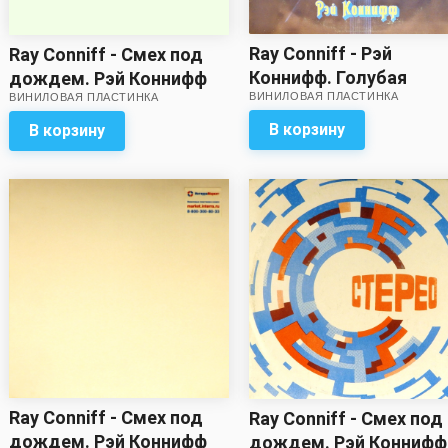
Ray Conniff - Рэй
Ray Conniff - Смех под
Коннифф. Голубая
дождем. Рэй Коннифф
ВИНИЛОВАЯ ПЛАСТИНКА
ВИНИЛОВАЯ ПЛАСТИНКА
рапсодия (присутству
(Цветной винил)
дарственная надпись 
В корзину
В корзину
сбеге первой стороны
обложка на четыре с
минусом)
Ray Conniff - Смех под
Ray Conniff - Смех под
дождем. Рэй Коннифф
дождем. Рэй Коннифф