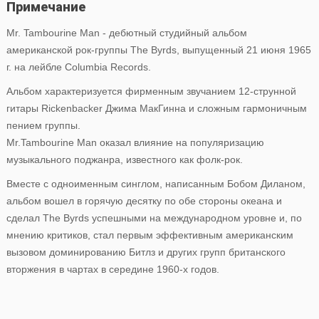
Примечание
Mr. Tambourine Man - дебютный студийный альбом
американской рок-группы The Byrds, выпущенный 21 июня 1965
г. на лейбле Columbia Records.
Альбом характеризуется фирменным звучанием 12-струнной
гитары Rickenbacker Джима МакГинна и сложным гармоничным
пением группы.
Mr.Tambourine Man оказал влияние на популяризацию
музыкального поджанра, известного как фолк-рок.
Вместе с одноименным синглом, написанным Бобом Диланом,
альбом вошел в горячую десятку по обе стороны океана и
сделал The Byrds успешными на международном уровне и, по
мнению критиков, стал первым эффективным американским
вызовом доминированию Битлз и других групп британского
вторжения в чартах в середине 1960-х годов.