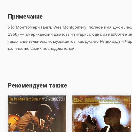
Примечание
Уэ́с Монтгóмери (англ. Wes Montgomery; полное имя Джон Лéс
1968) — американский джазовый гитарист, одна из наиболее з
таких влиятельнейших музыкантов, как Джанго Рейнхардт и Ча
количество своих последователей.
Рекомендуем также