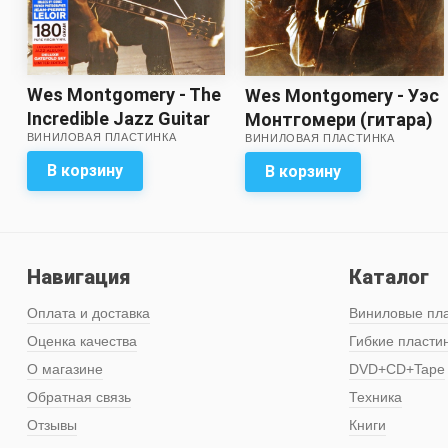
Wes Montgomery - The
Wes Montgomery - Уэс
Incredible Jazz Guitar
Монтгомери (гитара)
ВИНИЛОВАЯ ПЛАСТИНКА
of Wes Montgomery
ВИНИЛОВАЯ ПЛАСТИНКА
В корзину
В корзину
Навигация
Каталог
Оплата и доставка
Виниловые пл
Оценка качества
Гибкие пласти
О магазине
DVD+CD+Tape
Обратная связь
Техника
Отзывы
Книги