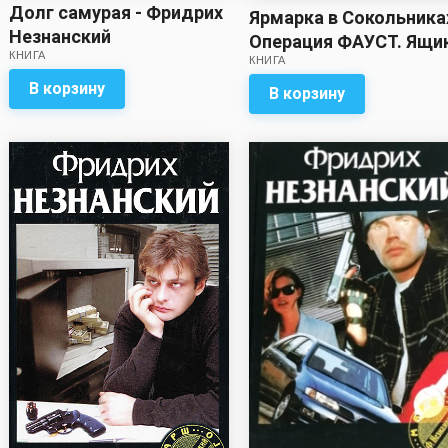
Долг самурая - Фридрих
Ярмарка в Сокольника
Незнанский
Операция ФАУСТ. Ящи
КНИГА
КНИГА
Пандоры - Фридрих
Незнанский
В корзину
В корзину