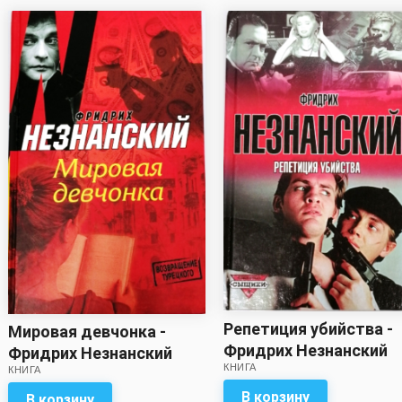
Репетиция убийства -
Мировая девчонка -
Фридрих Незнанский
Фридрих Незнанский
КНИГА
КНИГА
В корзину
В корзину