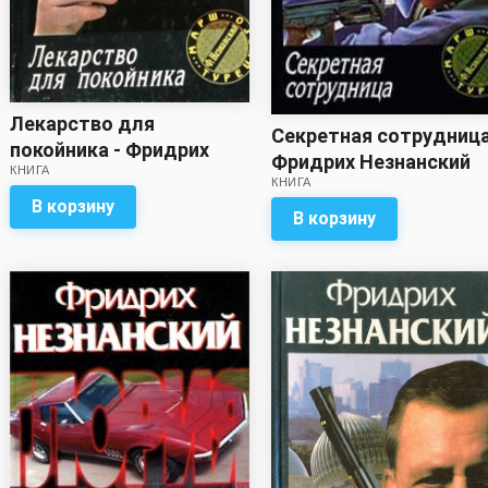
Лекарство для
Секретная сотрудница
покойника - Фридрих
Фридрих Незнанский
КНИГА
Незнанский
КНИГА
В корзину
В корзину