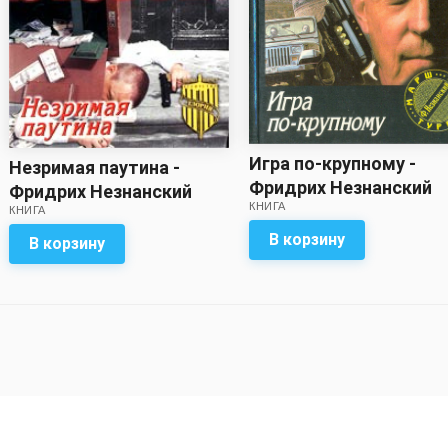
Игра по-крупному -
Незримая паутина -
Фридрих Незнанский
Фридрих Незнанский
КНИГА
КНИГА
В корзину
В корзину