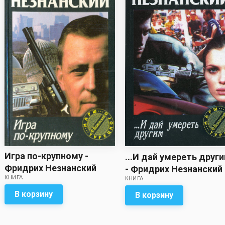
Игра по-крупному -
...И дай умереть друг
Фридрих Незнанский
- Фридрих Незнанский
КНИГА
КНИГА
В корзину
В корзину