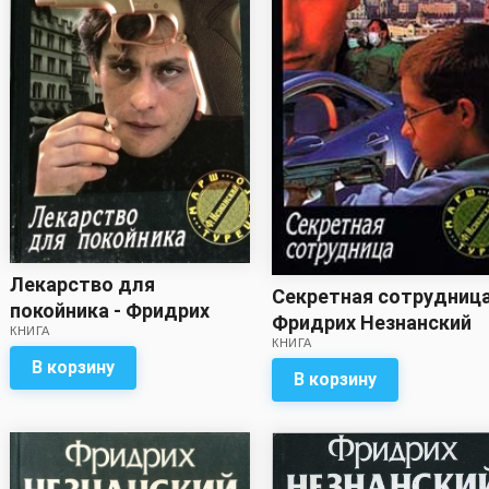
Лекарство для
Секретная сотрудница
покойника - Фридрих
Фридрих Незнанский
КНИГА
Незнанский
КНИГА
В корзину
В корзину