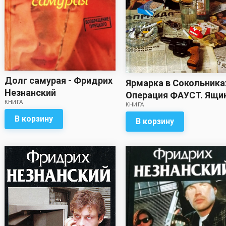
Долг самурая - Фридрих
Ярмарка в Сокольника
Незнанский
Операция ФАУСТ. Ящи
КНИГА
КНИГА
Пандоры - Фридрих
Незнанский
В корзину
В корзину