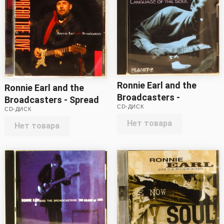
Ronnie Earl and the
Ronnie Earl and the
Broadcasters -
Broadcasters - Spread
CD-ДИСК
Language of the Soul
CD-ДИСК
the Love (CD)
(CD)
Нет товара
Нет товара