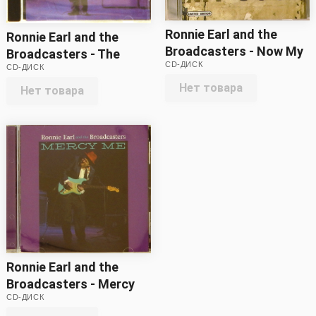
Ronnie Earl and the
Ronnie Earl and the
Broadcasters - Now My
Broadcasters - The
CD-ДИСК
Soul (CD)
CD-ДИСК
Colour of Love (CD)
Нет товара
Нет товара
Ronnie Earl and the
Broadcasters - Mercy
CD-ДИСК
Me (CD)