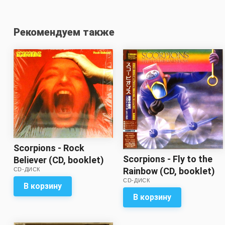
Рекомендуем также
Scorpions - Rock
Scorpions - Fly to the
Believer (CD, booklet)
Rainbow (CD, booklet)
CD-ДИСК
CD-ДИСК
(mini vinyl LP replica)
В корзину
В корзину