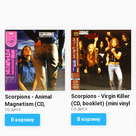
Scorpions - Virgin Killer
Scorpions - Animal
(CD, booklet) (mini vinyl
Magnetism (CD,
CD-ДИСК
LP replica)
CD-ДИСК
booklet) (mini vinyl LP
replica, gatefold)
В корзину
В корзину