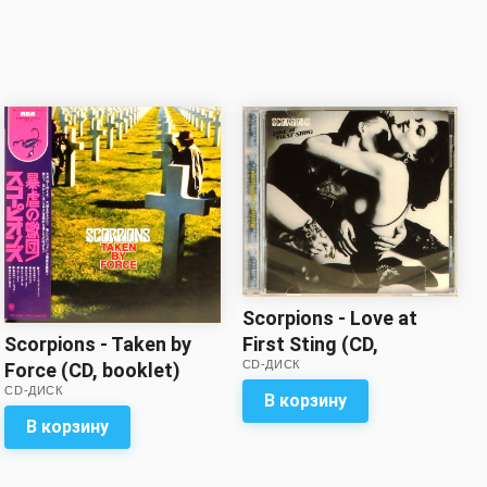
Scorpions - Love at
First Sting (CD,
Scorpions - Taken by
CD-ДИСК
booklet)
Force (CD, booklet)
CD-ДИСК
(mini vinyl LP replica)
В корзину
В корзину