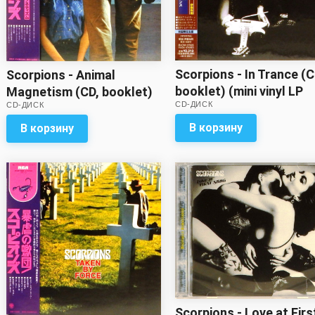
Scorpions - In Trance (C
Scorpions - Animal
booklet) (mini vinyl LP
Magnetism (CD, booklet)
CD-ДИСК
CD-ДИСК
replica)
(mini vinyl LP replica,
gatefold)
В корзину
В корзину
Scorpions - Love at Firs