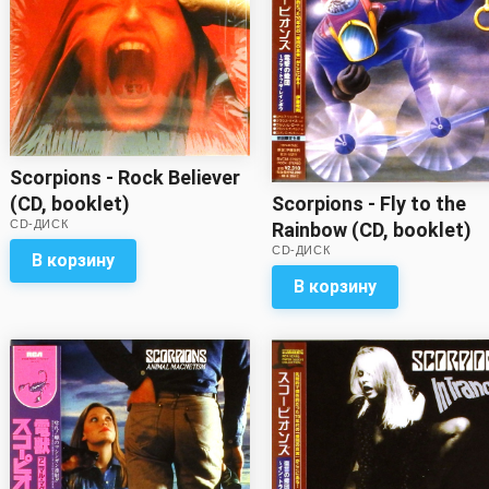
Scorpions - Rock Believer
Scorpions - Fly to the
(CD, booklet)
CD-ДИСК
Rainbow (CD, booklet)
CD-ДИСК
(mini vinyl LP replica)
В корзину
В корзину