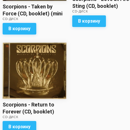
Sting (CD, booklet)
Scorpions - Taken by
CD-ДИСК
Force (CD, booklet) (mini
CD-ДИСК
vinyl LP replica)
В корзину
В корзину
Scorpions - Return to
Forever (CD, booklet)
CD-ДИСК
В корзину