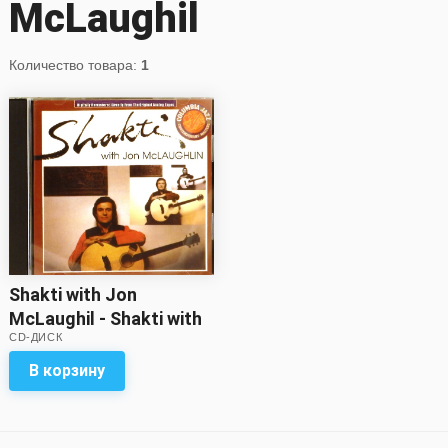
McLaughil
Количество товара:
1
Shakti with Jon
McLaughil - Shakti with
CD-ДИСК
Jon McLaughil (CD)
В корзину