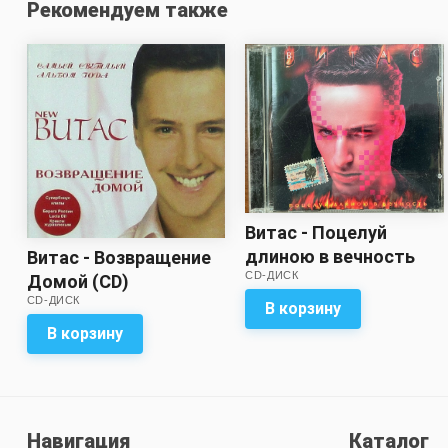
Рекомендуем также
Витас - Поцелуй
длиною в вечность
Витас - Возвращение
CD-ДИСК
(CD)
Домой (CD)
CD-ДИСК
В корзину
В корзину
Навигация
Каталог