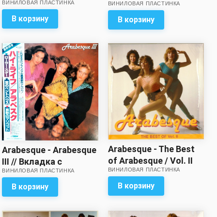
ВИНИЛОВАЯ ПЛАСТИНКА
ВИНИЛОВАЯ ПЛАСТИНКА
минусом!
В корзину
В корзину
Arabesque - The Best
Arabesque - Arabesque
of Arabesque / Vol. II
III // Вкладка с
ВИНИЛОВАЯ ПЛАСТИНКА
(Yellow vinyl)
ВИНИЛОВАЯ ПЛАСТИНКА
разворотом – в
комплекте!
В корзину
В корзину