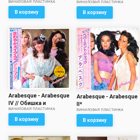
ВИНИЛОВАЯ ПЛАСТИНКА
ВИНИЛОВАЯ ПЛАСТИНКА
V) (Целый набор
вкладышей в
В корзину
В корзину
комплекте!)
Arabesque - Arabesque
Arabesque - Arabesque
IV // Обишка и
II*
ВИНИЛОВАЯ ПЛАСТИНКА
вкладка-постер с
ВИНИЛОВАЯ ПЛАСТИНКА
разворотом – в
В корзину
В корзину
комплекте!