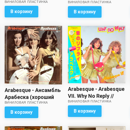
ВИНИЛОВАЯ ПЛАСТИНКА
ВИНИЛОВАЯ ПЛАСТИНКА
Medley (Red vinyl)
обложки близко к
отличному! Целый
В корзину
В корзину
набор вкладок – в
комплекте!
Arabesque - Arabesque
Arabesque - Ансамбль
VII. Why No Reply //
Арабеска (хороший
ВИНИЛОВАЯ ПЛАСТИНКА
Многостраничная,
ВИНИЛОВАЯ ПЛАСТИНКА
звук!)
цветная вкладка – в
В корзину
В корзину
комплекте!