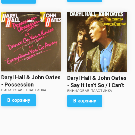
Daryl Hall & John Oates
Daryl Hall & John Oates
- Possession
- Say It Isn't So / I Can't
ВИНИЛОВАЯ ПЛАСТИНКА
Obsession (single)
ВИНИЛОВАЯ ПЛАСТИНКА
Go for That
В корзину
В корзину