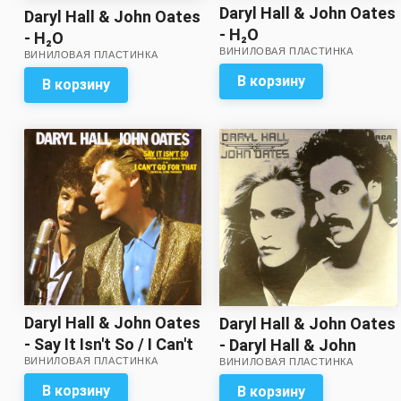
Daryl Hall & John Oates
Daryl Hall & John Oates
- H₂O
- H₂O
ВИНИЛОВАЯ ПЛАСТИНКА
ВИНИЛОВАЯ ПЛАСТИНКА
В корзину
В корзину
Daryl Hall & John Oates
Daryl Hall & John Oates
- Say It Isn't So / I Can't
- Daryl Hall & John
ВИНИЛОВАЯ ПЛАСТИНКА
ВИНИЛОВАЯ ПЛАСТИНКА
Go for That (single)
Oates (качество звука
ближе к отличному)
В корзину
В корзину