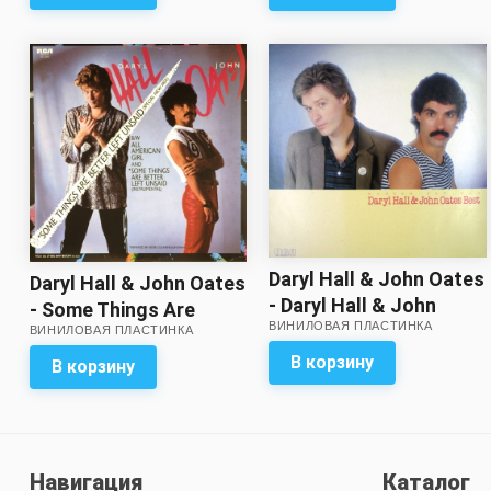
Daryl Hall & John Oates
Daryl Hall & John Oates
- Daryl Hall & John
- Some Things Are
ВИНИЛОВАЯ ПЛАСТИНКА
Oates Best
ВИНИЛОВАЯ ПЛАСТИНКА
Better Left Unsaid
(special new mix)
В корзину
В корзину
Навигация
Каталог