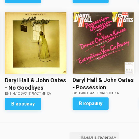
Daryl Hall & John Oates
Daryl Hall & John Oates
- Possession
- No Goodbyes
ВИНИЛОВАЯ ПЛАСТИНКА
ВИНИЛОВАЯ ПЛАСТИНКА
Obsession (single)
(отличный звук)
(отличный звук)
В корзину
В корзину
Канал в телеграм