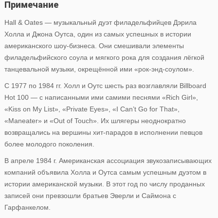
Примечание
Hall & Oates — музыкальный дуэт филадельфийцев Дэрила
Холла и Джона Оутса, один из самых успешных в истории
американского шоу-бизнеса. Они смешивали элементы
филадельфийского соула и мягкого рока для создания лёгкой
танцевальной музыки, окрещённой ими «рок-энд-соулом».
С 1977 по 1984 гг. Холл и Оутс шесть раз возглавляли Billboard
Hot 100 — с написанными ими самими песнями «Rich Girl»,
«Kiss on My List», «Private Eyes», «I Can’t Go for That»,
«Maneater» и «Out of Touch». Их шлягеры неоднократно
возвращались на вершины хит-парадов в исполнении певцов
более молодого поколения.
В апреле 1984 г. Американская ассоциация звукозаписывающих
компаний объявила Холла и Оутса самым успешным дуэтом в
истории американской музыки. В этот год по числу проданных
записей они превзошли братьев Эверли и Саймона с
Гарфанкелом.