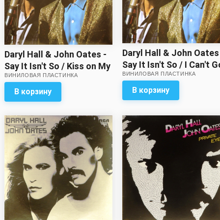
Daryl Hall & John Oates
Daryl Hall & John Oates -
Say It Isn't So / I Can't G
Say It Isn't So / Kiss on My
ВИНИЛОВАЯ ПЛАСТИНКА
for That (single)
ВИНИЛОВАЯ ПЛАСТИНКА
List (single)
В корзину
В корзину