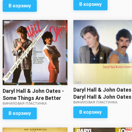
В корзину
В корзину
Daryl Hall & John Oates
Daryl Hall & John Oates -
Daryl Hall & John Oates
Some Things Are Better
ВИНИЛОВАЯ ПЛАСТИНКА
Best
ВИНИЛОВАЯ ПЛАСТИНКА
Left Unsaid (special new
mix)
В корзину
В корзину