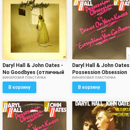
Daryl Hall & John Oates
Daryl Hall & John Oates -
Possession Obsession
No Goodbyes (отличный
ВИНИЛОВАЯ ПЛАСТИНКА
ВИНИЛОВАЯ ПЛАСТИНКА
(single) (отличный зву
звук)
В корзину
В корзину