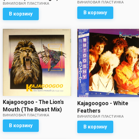
ВИНИЛОВАЯ ПЛАСТИНКА
(45 RPM)
ВИНИЛОВАЯ ПЛАСТИНКА
В корзину
В корзину
Kajagoogoo - The Lion's
Kajagoogoo - White
Mouth (The Beast Mix)
Feathers
ВИНИЛОВАЯ ПЛАСТИНКА
(45 RPM) (звук
ВИНИЛОВАЯ ПЛАСТИНКА
приближен к хорошему!)
В корзину
В корзину