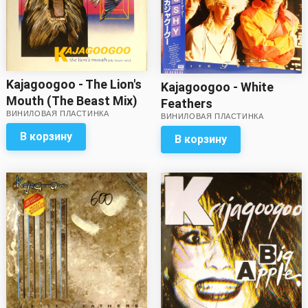
Kajagoogoo - The Lion's
Kajagoogoo - White
Mouth (The Beast Mix)
Feathers
ВИНИЛОВАЯ ПЛАСТИНКА
(45 RPM) (звук
ВИНИЛОВАЯ ПЛАСТИНКА
приближен к
В корзину
В корзину
хорошему!)