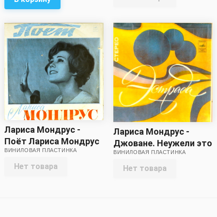
Лариса Мондрус -
Лариса Мондрус -
Поёт Лариса Мондрус
Джоване. Неужели это
ВИНИЛОВАЯ ПЛАСТИНКА
ВИНИЛОВАЯ ПЛАСТИНКА
мне одной /
Бесконечное
Нет товара
Нет товара
объяснение. Нас
звезды ждут