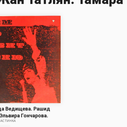
да Ведищева. Рашид
 Эльвира Гончарова.
ЛАСТИНКА
гомаев. Галина