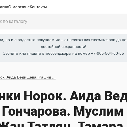
авка
О магазине
Контакты
, но и с радостью покупаем их – от нескольких экземпляров до це
достойной сохранности!
Звоните или пишите в мессенджеры на номер +7-965-504-60-55
ок. Аида Ведищева. Рашид ...
нки Норок. Аида Ве
 Гончарова. Муслим
Жан Татлян. Тамара