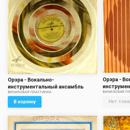
Орэра - Во
Орэра - Вокально-
инструме
инструментальный ансамбль
ВИНИЛОВАЯ П
Орэра
ВИНИЛОВАЯ ПЛАСТИНКА
Орэра (пластинка на четыре с
минусом!)
Нет това
В корзину