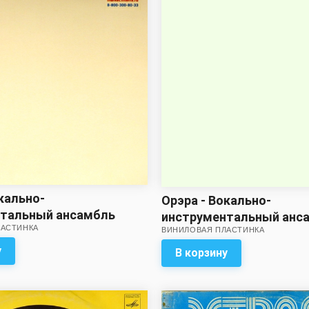
кально-
Орэра - Вокально-
нтальный ансамбль
инструментальный анс
ЛАСТИНКА
ВИНИЛОВАЯ ПЛАСТИНКА
Орэра (звук приближен 
хорошему!)
у
В корзину