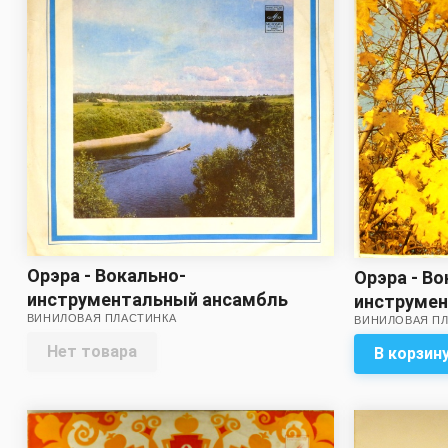
Орэра - Вокально-
Орэра - Во
инструментальный ансамбль
инструме
ВИНИЛОВАЯ ПЛАСТИНКА
Орэра (Жёлтый винил)
ВИНИЛОВАЯ П
Орэра
Нет товара
В корзин