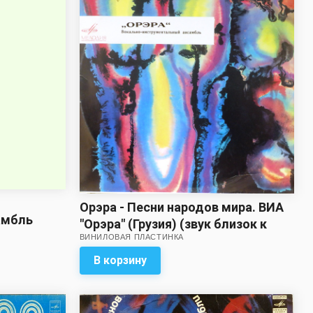
Орэра - Песни народов мира. ВИА
амбль
"Орэра" (Грузия) (звук близок к
к
ВИНИЛОВАЯ ПЛАСТИНКА
удовлетворительному)
В корзину