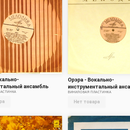
кально-
Орэра - Вокально-
нтальный ансамбль
инструментальный анс
ЛАСТИНКА
ВИНИЛОВАЯ ПЛАСТИНКА
Орэра
ра
Нет товара