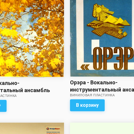
Орэра - Вокально-
кально-
инструментальный анс
нтальный ансамбль
ВИНИЛОВАЯ ПЛАСТИНКА
Орэра
ЛАСТИНКА
В корзину
у