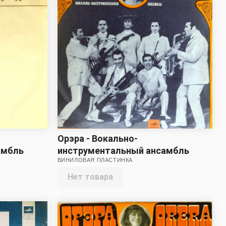
Орэра - Вокально-
амбль
инструментальный ансамбль
ВИНИЛОВАЯ ПЛАСТИНКА
Орэра (звук - четыре с минусом)
Нет товара