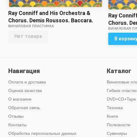
Ray Conniff and His Orchestra &
Ray Connif
Chorus. Demis Roussos. Baccara.
Chorus. De
ВИНИЛОВАЯ ПЛАСТИНКА
Gloria Gaynor. The Dooleys. Franck
ВИНИЛОВАЯ П
Gloria Gayn
Pourcel et Son Grand Orchestre.
Нет товара
Pourcel et
В корзин
Silver Convention. Adriano
Silver Conv
Celentano. Mari Trini. Smokie. Andy
Celentano. 
Williams. Francis Goya - Радуга.
Williams. F
Сборник зарубежной эстрады.
Сборник з
Навигация
Каталог
Пластинка 2
Пластинка
Оплата и доставка
Виниловые пл
Оценка качества
Гибкие пласти
О магазине
DVD+CD+Tape
Обратная связь
Техника
Отзывы
Книги
Контакты
Полезности
Обработка персональных данных
Сувениры