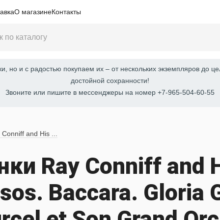
авка
О магазине
Контакты
, но и с радостью покупаем их – от нескольких экземпляров до це
достойной сохранности!
Звоните или пишите в мессенджеры на номер +7-965-504-60-55
Conniff and His ...
и Ray Conniff and H
os. Baccara. Gloria 
rcel et Son Grand Orc