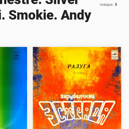
товара:
8
i. Smokie. Andy