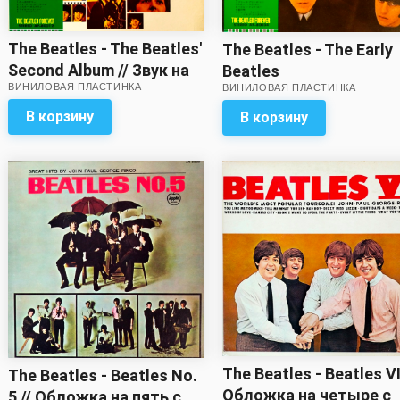
The Beatles - The Beatles'
The Beatles - The Early
Second Album // Звук на
Beatles
ВИНИЛОВАЯ ПЛАСТИНКА
ВИНИЛОВАЯ ПЛАСТИНКА
пять с минусом!
В корзину
В корзину
The Beatles - Beatles VI
The Beatles - Beatles No.
Обложка на четыре с
5 // Обложка на пять с