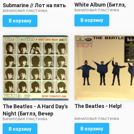
White Album (Битлз,
Submarine // Лот на пять
ВИНИЛОВАЯ ПЛАСТИНКА
Белый альбом) (2 LP)
ВИНИЛОВАЯ ПЛАСТИНКА
с минусом! Вкладка с
(отличный звук, очень
разворотом – в
В корзину
В корзину
легкая "волна" на вто
комплекте!
пластинке!)
The Beatles - Help!
The Beatles - A Hard Day's
Night (Битлз, Вечер
ВИНИЛОВАЯ ПЛАСТИНКА
ВИНИЛОВАЯ ПЛАСТИНКА
трудного дня)
В корзину
В корзину