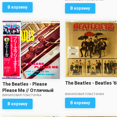
с разворотом – в
комплекте!
В корзину
В корзину
The Beatles - Beatles '6
The Beatles - Please
Please Me // Отличный
ВИНИЛОВАЯ ПЛАСТИНКА
ВИНИЛОВАЯ ПЛАСТИНКА
звук!
В корзину
В корзину