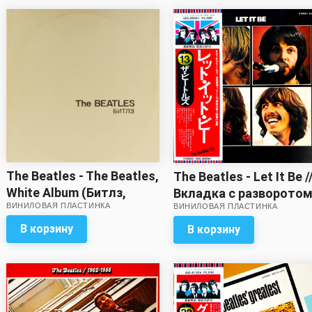
The Beatles - The Beatles,
The Beatles - Let It Be /
White Album (Битлз,
Вкладка с разворотом
ВИНИЛОВАЯ ПЛАСТИНКА
ВИНИЛОВАЯ ПЛАСТИНКА
Белый альбом) (2 LP)
в комплекте!
В корзину
В корзину