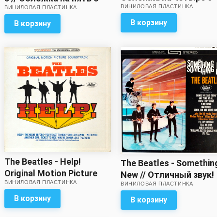
ВИНИЛОВАЯ ПЛАСТИНКА
минусом!
ВИНИЛОВАЯ ПЛАСТИНКА
минусом! Вкладка с
разворотом – в
В корзину
В корзину
комплекте!
The Beatles - Help!
The Beatles - Somethin
Original Motion Picture
New // Отличный звук!
ВИНИЛОВАЯ ПЛАСТИНКА
Soundtrack
ВИНИЛОВАЯ ПЛАСТИНКА
В корзину
В корзину