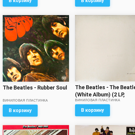
В корзину
В корзину
The Beatles - The Beatl
The Beatles - Rubber Soul
(White Album) (2 LP,
ВИНИЛОВАЯ ПЛАСТИНКА
numbered) // Звук на п
ВИНИЛОВАЯ ПЛАСТИНКА
с минусом! Сохраннос
В корзину
В корзину
обложки – на четыре 
минусом! Целый набо
вкладок – в комплекте