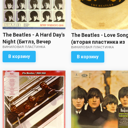
The Beatles - A Hard Day's
The Beatles - Love Son
Night (Битлз, Вечер
(вторая пластинка из
ВИНИЛОВАЯ ПЛАСТИНКА
ВИНИЛОВАЯ ПЛАСТИНКА
трудного дня)
двух!) // Хороший звук!
В корзину
В корзину