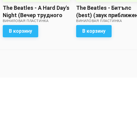
The Beatles - A Hard Day's
The Beatles - Битълс
Night (Вечер трудного
(best) (звук приближен
ВИНИЛОВАЯ ПЛАСТИНКА
ВИНИЛОВАЯ ПЛАСТИНКА
дня)
удовлетворительному
В корзину
В корзину