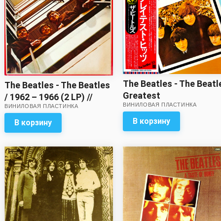
The Beatles - The Beatl
The Beatles - The Beatles
Greatest
/ 1962 – 1966 (2 LP) //
ВИНИЛОВАЯ ПЛАСТИНКА
ВИНИЛОВАЯ ПЛАСТИНКА
Внешний вид первой
пластинки на троечку!
В корзину
В корзину
Целый набор вкладок в
комплекте, включая две
многостраничных!