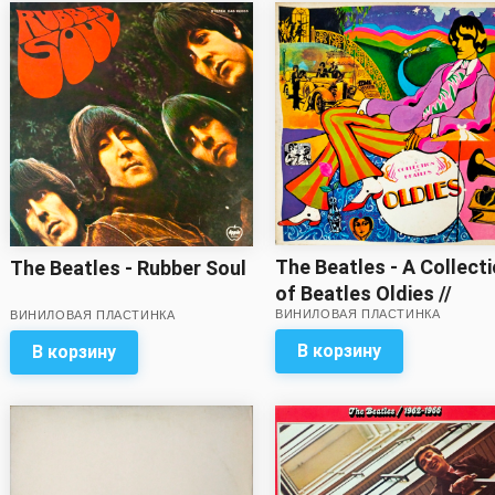
The Beatles - A Collect
The Beatles - Rubber Soul
of Beatles Oldies //
ВИНИЛОВАЯ ПЛАСТИНКА
Вкладка с разворотом
ВИНИЛОВАЯ ПЛАСТИНКА
в комплекте!
В корзину
В корзину