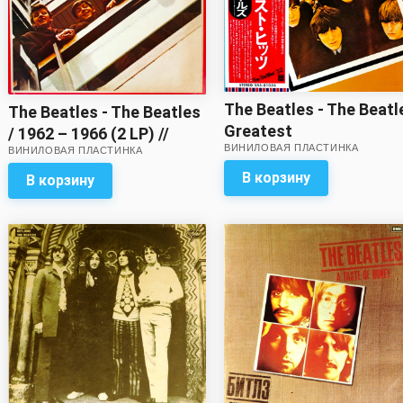
The Beatles - The Beatl
The Beatles - The Beatles
Greatest
/ 1962 – 1966 (2 LP) //
ВИНИЛОВАЯ ПЛАСТИНКА
ВИНИЛОВАЯ ПЛАСТИНКА
Внешний вид первой
пластинки на троечку!
В корзину
В корзину
Целый набор вкладок в
комплекте, включая две
многостраничных!