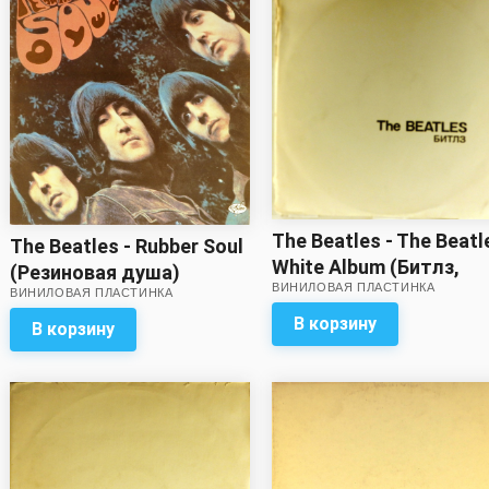
The Beatles - The Beatl
The Beatles - Rubber Soul
White Album (Битлз,
(Резиновая душа)
ВИНИЛОВАЯ ПЛАСТИНКА
Белый альбом) (2 LP) 
ВИНИЛОВАЯ ПЛАСТИНКА
В корзину
В корзину