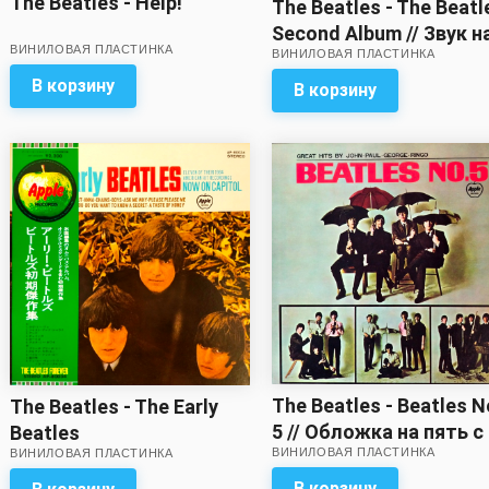
The Beatles - Help!
The Beatles - The Beatl
Second Album // Звук н
ВИНИЛОВАЯ ПЛАСТИНКА
ВИНИЛОВАЯ ПЛАСТИНКА
пять с минусом!
В корзину
В корзину
The Beatles - Beatles N
The Beatles - The Early
5 // Обложка на пять с
Beatles
ВИНИЛОВАЯ ПЛАСТИНКА
минусом! Вкладка с
ВИНИЛОВАЯ ПЛАСТИНКА
разворотом – в
В корзину