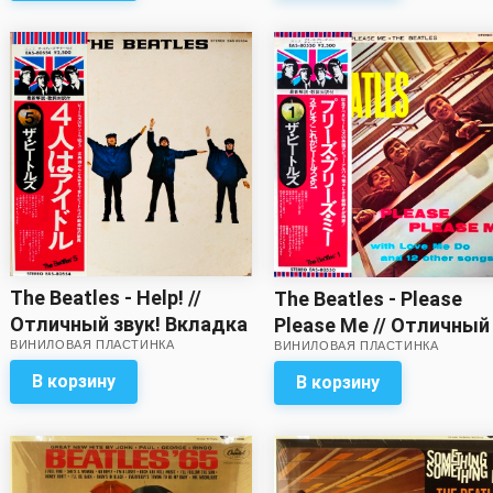
The Beatles - Help! //
The Beatles - Please
Отличный звук! Вкладка
Please Me // Отличный
ВИНИЛОВАЯ ПЛАСТИНКА
ВИНИЛОВАЯ ПЛАСТИНКА
с разворотом – в
звук!
комплекте!
В корзину
В корзину