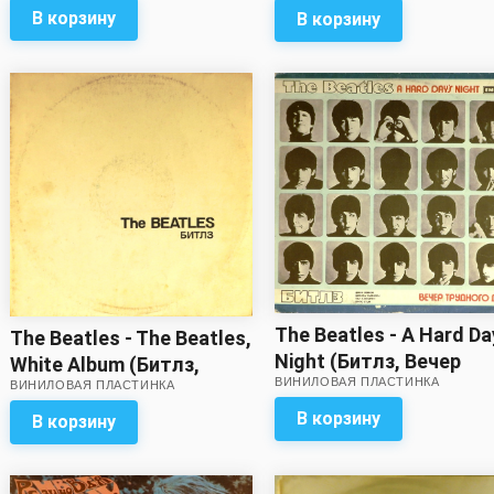
разворотом – в
В корзину
В корзину
комплекте!
The Beatles - A Hard Da
The Beatles - The Beatles,
Night (Битлз, Вечер
White Album (Битлз,
ВИНИЛОВАЯ ПЛАСТИНКА
трудного дня)
ВИНИЛОВАЯ ПЛАСТИНКА
Белый альбом) (2 LP)
(отличный звук, очень
В корзину
В корзину
легкая "волна" на второй
пластинке!)