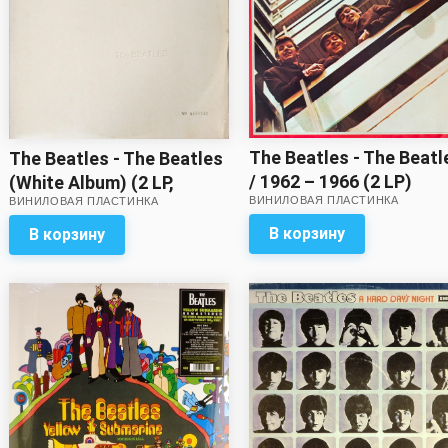
The Beatles - The Beatl
The Beatles - The Beatles
/ 1962 – 1966 (2 LP)
(White Album) (2 LP,
ВИНИЛОВАЯ ПЛАСТИНКА
ВИНИЛОВАЯ ПЛАСТИНКА
numbered) // Звук на пять
с минусом! Сохранность
В корзину
В корзину
обложки – на четыре с
минусом! Целый набор
вкладок – в комплекте!