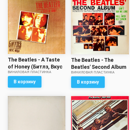
The Beatles - A Taste
The Beatles - The
of Honey (Битлз, Вкус
Beatles' Second Album
ВИНИЛОВАЯ ПЛАСТИНКА
мёда)
ВИНИЛОВАЯ ПЛАСТИНКА
// Звук на пять с
минусом!
В корзину
В корзину