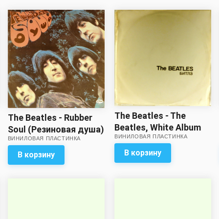
The Beatles - The
The Beatles - Rubber
Beatles, White Album
Soul (Резиновая душа)
ВИНИЛОВАЯ ПЛАСТИНКА
(Битлз, Белый
ВИНИЛОВАЯ ПЛАСТИНКА
альбом) (2 LP) *
В корзину
В корзину