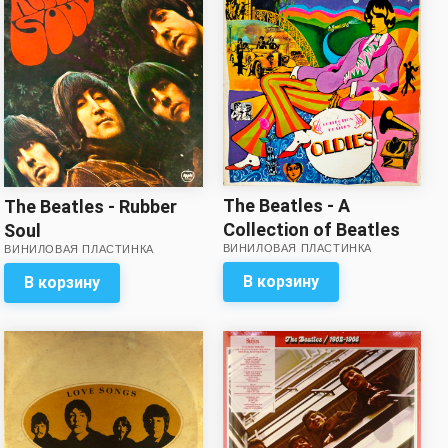
The Beatles - A
The Beatles - Rubber
Collection of Beatles
Soul
ВИНИЛОВАЯ ПЛАСТИНКА
Oldies // Вкладка с
ВИНИЛОВАЯ ПЛАСТИНКА
разворотом – в
В корзину
В корзину
комплекте!