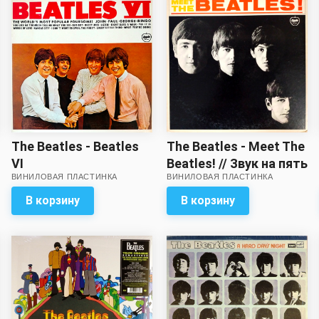
включая две
многостраничных!
The Beatles - Meet The
The Beatles - Beatles
Beatles! // Звук на пять
VI
ВИНИЛОВАЯ ПЛАСТИНКА
ВИНИЛОВАЯ ПЛАСТИНКА
с минусом!
В корзину
В корзину