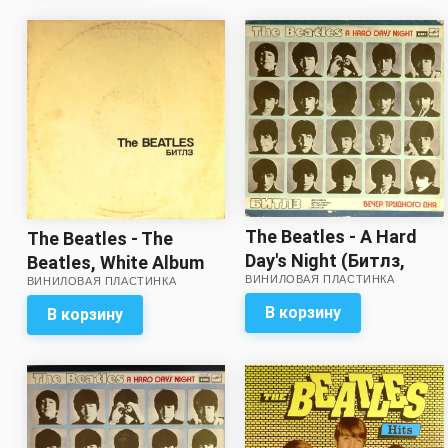
The Beatles - A Hard
The Beatles - The
Day's Night (Битлз,
Beatles, White Album
ВИНИЛОВАЯ ПЛАСТИНКА
Вечер трудного дня)
ВИНИЛОВАЯ ПЛАСТИНКА
(Битлз, Белый
альбом) (2 LP)
В корзину
В корзину
(отличный звук, очень
легкая "волна" на
второй пластинке!)