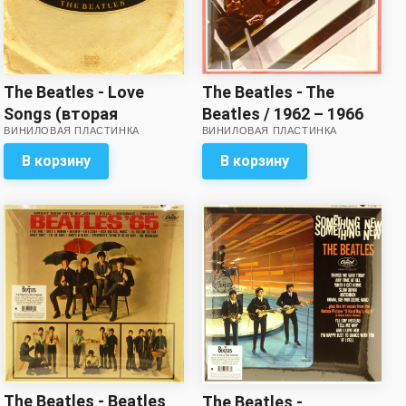
The Beatles - The
The Beatles - Love
Beatles / 1962 – 1966
Songs (вторая
ВИНИЛОВАЯ ПЛАСТИНКА
ВИНИЛОВАЯ ПЛАСТИНКА
(2 LP)
пластинка из двух!) //
Хороший звук!
В корзину
В корзину
The Beatles - Beatles
The Beatles -