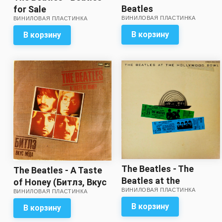
Beatles
for Sale
ВИНИЛОВАЯ ПЛАСТИНКА
ВИНИЛОВАЯ ПЛАСТИНКА
В корзину
В корзину
The Beatles - The
The Beatles - A Taste
Beatles at the
of Honey (Битлз, Вкус
ВИНИЛОВАЯ ПЛАСТИНКА
Hollywood Bowl //
ВИНИЛОВАЯ ПЛАСТИНКА
мёда)
Отличный звук!
В корзину
В корзину