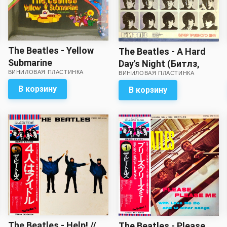
The Beatles - Yellow
The Beatles - A Hard
Submarine
Day's Night (Битлз,
ВИНИЛОВАЯ ПЛАСТИНКА
ВИНИЛОВАЯ ПЛАСТИНКА
Вечер трудного дня)
В корзину
В корзину
The Beatles - Help! //
The Beatles - Please