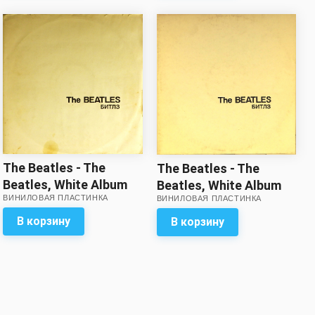
комплекте!
The Beatles - The
The Beatles - The
Beatles, White Album
Beatles, White Album
ВИНИЛОВАЯ ПЛАСТИНКА
ВИНИЛОВАЯ ПЛАСТИНКА
(Битлз, Белый
(Битлз, Белый
альбом) (2 LP) *
альбом) (2 LP)*
В корзину
В корзину