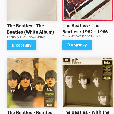
The Beatles - The
The Beatles - The
Beatles / 1962 – 1966
Beatles (White Album)
ВИНИЛОВАЯ ПЛАСТИНКА
ВИНИЛОВАЯ ПЛАСТИНКА
(2 LP)
(2 LP, numbered) // Звук
на пять с минусом!
В корзину
В корзину
Сохранность обложки
– на четыре с
минусом! Целый
набор вкладок – в
комплекте!
The Beatles - With the
The Beatles - Beatles