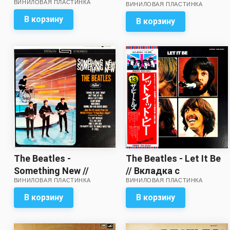
ВИНИЛОВАЯ ПЛАСТИНКА
ВИНИЛОВАЯ ПЛАСТИНКА
// Звук на пять с
минусом!
В корзину
В корзину
The Beatles -
The Beatles - Let It Be
Something New //
// Вкладка с
ВИНИЛОВАЯ ПЛАСТИНКА
ВИНИЛОВАЯ ПЛАСТИНКА
Отличный звук!
разворотом – в
комплекте!
В корзину
В корзину