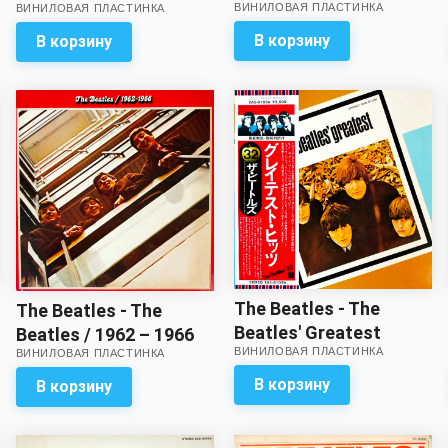
ВИНИЛОВАЯ ПЛАСТИНКА
пять с минусом!
ВИНИЛОВАЯ ПЛАСТИНКА
Вкладка с
В корзину
В корзину
разворотом – в
комплекте!
The Beatles - The
The Beatles - The
Beatles' Greatest
Beatles / 1962 – 1966
ВИНИЛОВАЯ ПЛАСТИНКА
ВИНИЛОВАЯ ПЛАСТИНКА
(2 LP) // Внешний вид
первой пластинки на
В корзину
В корзину
троечку! Целый набор
вкладок в комплекте,