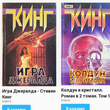
Колдун и кристалл.
Игра Джералда - Стивен
Роман в 2 томах. Том 1
Кинг
КНИГА
Стивен Кинг
КНИГА
В корзину
В корзину