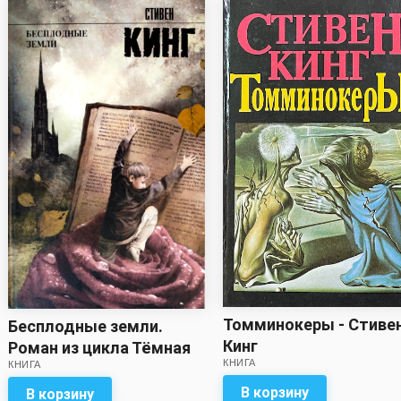
Томминокеры - Стиве
Бесплодные земли.
Кинг
Роман из цикла Тёмная
КНИГА
КНИГА
башня - Стивен Кинг
В корзину
В корзину