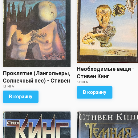
Необходимые вещи -
Проклятие (Лангольеры,
Стивен Кинг
Солнечный пес) - Стивен
КНИГА
КНИГА
Кинг
В корзину
В корзину