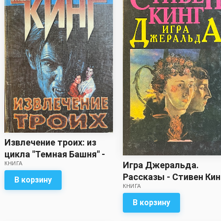
Извлечение троих: из
цикла "Темная Башня" -
Игра Джеральда.
КНИГА
Стивен Кинг
Рассказы - Стивен Кин
В корзину
КНИГА
В корзину