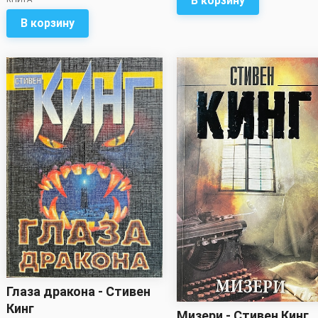
В корзину
Стивен Кинг
В корзину
Глаза дракона - Стивен
Кинг
Мизери - Стивен Кинг