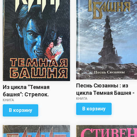
Песнь Сюзанны : из
Из цикла "Темная
цикла Темная Башня -
башня": Стрелок.
КНИГА
Стивен Кинг
КНИГА
Извлечение троих -
Стивен Кинг
В корзину
В корзину