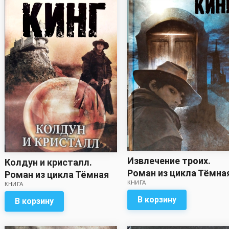
Извлечение троих.
Колдун и кристалл.
Роман из цикла Тёмна
Роман из цикла Тёмная
КНИГА
башня - Стивен Кинг
КНИГА
Башня - Стивен Кинг
В корзину
В корзину