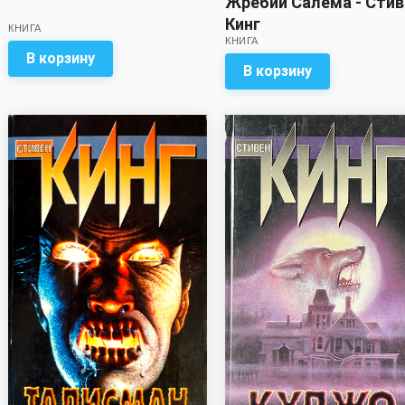
Жребий Салема - Стив
Кинг
КНИГА
КНИГА
В корзину
В корзину