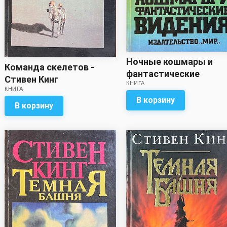
Ночные кошмары и
Команда скелетов -
фантастические
Стивен Кинг
КНИГА
видения - Стивен Кинг
КНИГА
В корзину
В корзину