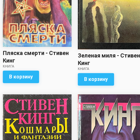
Пляска смерти - Стивен
Зеленая миля - Стивен
Кинг
Кинг
КНИГА
КНИГА
В корзину
В корзину