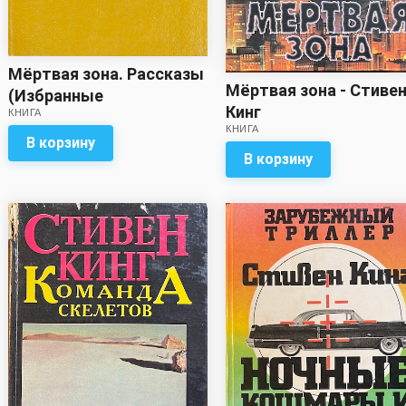
Мёртвая зона. Рассказы
Мёртвая зона - Стиве
(Избранные
Кинг
КНИГА
произведения в трёх
КНИГА
томах. Том третий) -
В корзину
В корзину
Стивен Кинг