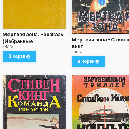
Мёртвая зона. Рассказы
Мёртвая зона - Стиве
(Избранные
Кинг
КНИГА
произведения в трёх
КНИГА
томах. Том третий) -
В корзину
В корзину
Стивен Кинг