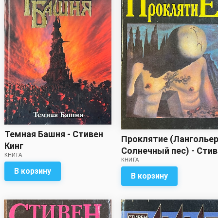
Темная Башня - Стивен
Проклятие (Ланголье
Кинг
Солнечный пес) - Сти
КНИГА
КНИГА
Кинг
В корзину
В корзину