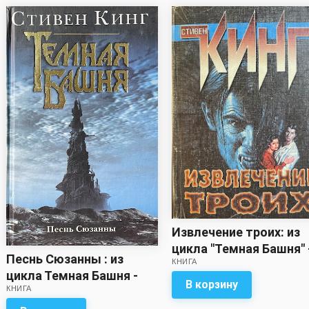
Извлечение троих: из
цикла "Темная Башня" 
Песнь Сюзанны : из
КНИГА
Стивен Кинг
цикла Темная Башня -
В корзину
КНИГА
Стивен Кинг