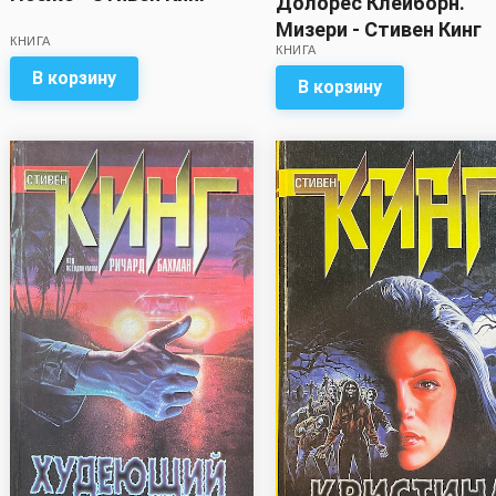
Долорес Клейборн.
Мизери - Стивен Кинг
КНИГА
КНИГА
В корзину
В корзину