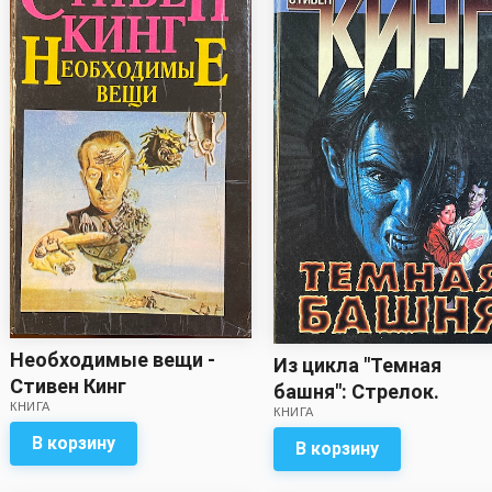
Необходимые вещи -
Из цикла "Темная
Стивен Кинг
башня": Стрелок.
КНИГА
КНИГА
Извлечение троих -
В корзину
Стивен Кинг
В корзину