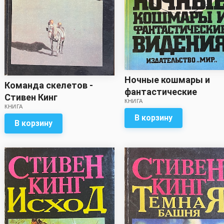
Ночные кошмары и
Команда скелетов -
фантастические
Стивен Кинг
КНИГА
видения - Стивен Кинг
КНИГА
В корзину
В корзину