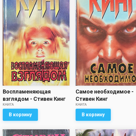
Воспламеняющая
Самое необходимое -
взглядом - Стивен Кинг
Стивен Кинг
КНИГА
КНИГА
В корзину
В корзину