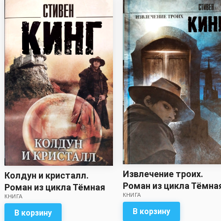
Извлечение троих.
Колдун и кристалл.
Роман из цикла Тёмна
Роман из цикла Тёмная
КНИГА
башня - Стивен Кинг
КНИГА
Башня - Стивен Кинг
В корзину
В корзину