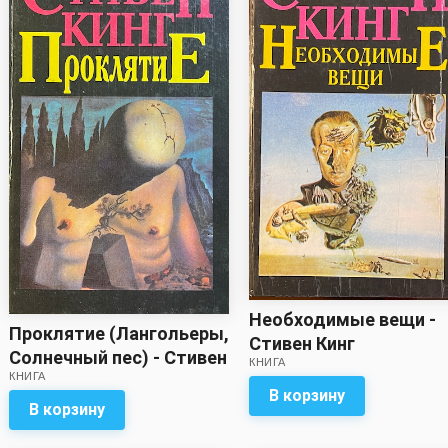
Необходимые вещи -
Проклятие (Лангольеры,
Стивен Кинг
Солнечный пес) - Стивен
КНИГА
КНИГА
Кинг
В корзину
В корзину