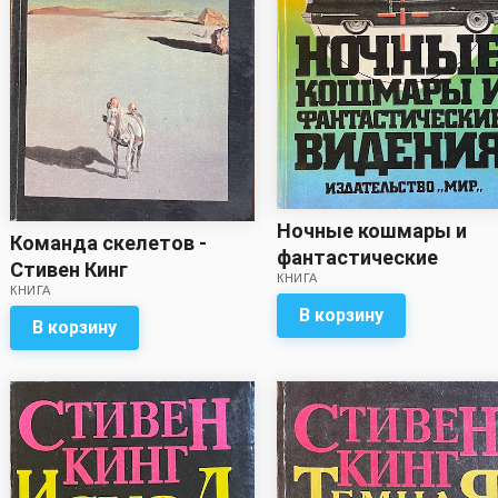
Ночные кошмары и
Команда скелетов -
фантастические
Стивен Кинг
КНИГА
видения - Стивен Кинг
КНИГА
В корзину
В корзину