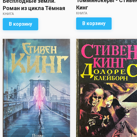
Томминокеры - Стиве
Бесплодные земли.
Кинг
Роман из цикла Тёмная
КНИГА
КНИГА
башня - Стивен Кинг
В корзину
В корзину