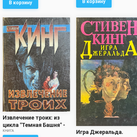
Стивен Кинг
В корзину
В корзину
Извлечение троих: из
цикла "Темная Башня" -
Игра Джеральда.
КНИГА
Стивен Кинг