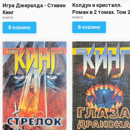
Колдун и кристалл.
Игра Джералда - Стивен
Роман в 2 томах. Том 2
Кинг
КНИГА
КНИГА
Стивен Кинг
В корзину
В корзину