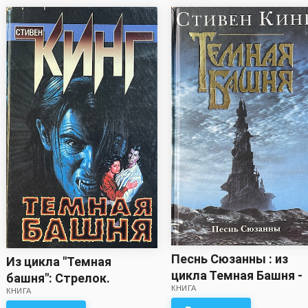
Песнь Сюзанны : из
Из цикла "Темная
цикла Темная Башня -
башня": Стрелок.
КНИГА
Стивен Кинг
КНИГА
Извлечение троих -