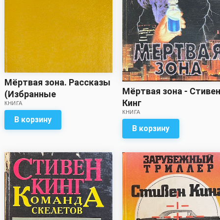
Мёртвая зона. Рассказы
Мёртвая зона - Стиве
(Избранные
Кинг
КНИГА
произведения в трёх
КНИГА
томах. Том третий) -
В корзину
В корзину
Стивен Кинг