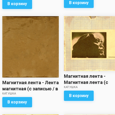
В корзину
В корзину
Магнитная лента -
Магнитная лента (с
Магнитная лента - Лента
КАТУШКА
записью)
магнитная (с записью / в
КАТУШКА
коробке 2 ленты разной
В корзину
величины, метраж
В корзину
неизвестен)