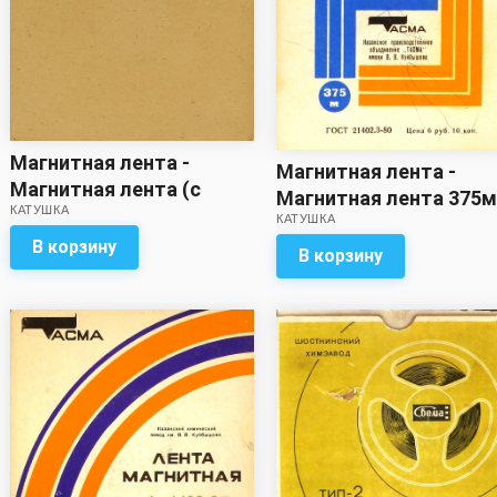
Магнитная лента -
Магнитная лента -
Магнитная лента (с
Магнитная лента 375м
КАТУШКА
записью / метраж
КАТУШКА
записью)
неизвестен)
В корзину
В корзину