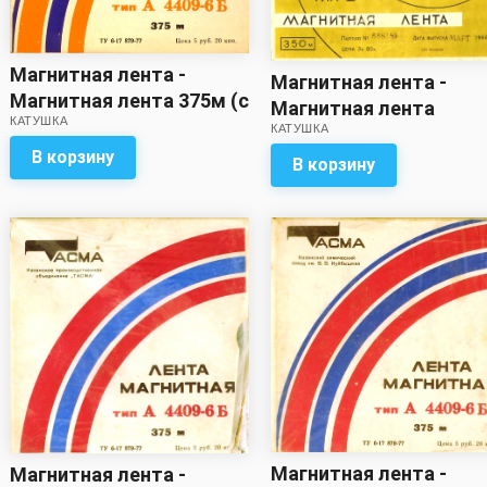
Магнитная лента -
Магнитная лента -
Магнитная лента 375м (с
Магнитная лента
КАТУШКА
записью)
КАТУШКА
меньшего метража, ч
В корзину
указано на упаковке (с
В корзину
записью)
Магнитная лента -
Магнитная лента -