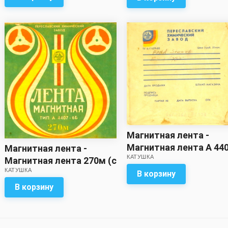
Магнитная лента -
Магнитная лента А 44
Магнитная лента -
КАТУШКА
6Б (375 м. ?)с записью
Магнитная лента 270м (с
КАТУШКА
записью)
В корзину
В корзину