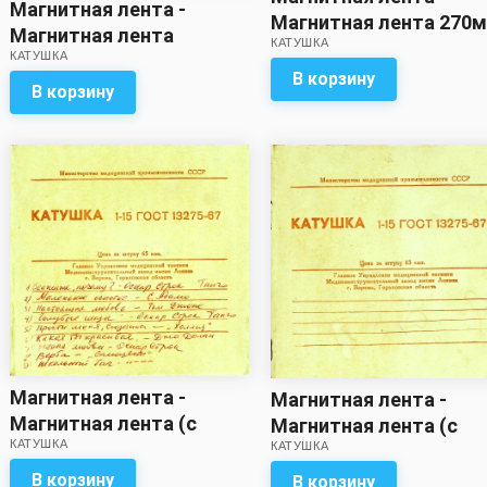
Магнитная лента -
Магнитная лента 270м
Магнитная лента
КАТУШКА
записью)
КАТУШКА
(270м?) с записью
В корзину
В корзину
Магнитная лента -
Магнитная лента -
Магнитная лента (с
Магнитная лента (с
КАТУШКА
записью / метраж
КАТУШКА
записью / метраж
неизвестен)
неизвестен)
В корзину
В корзину