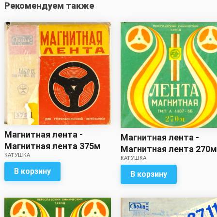
Рекомендуем также
Магнитная лента -
Магнитная лента -
Магнитная лента 375м
Магнитная лента 270м
КАТУШКА
Свема (с записью)*
КАТУШКА
записью)
В корзину
В корзину