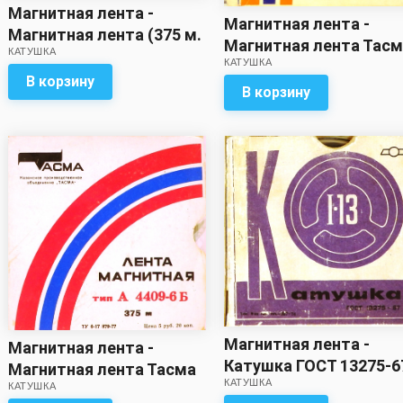
Магнитная лента -
Магнитная лента -
Магнитная лента (375 м.
Магнитная лента Тас
КАТУШКА
?)с записью
КАТУШКА
375м (с записью)
В корзину
В корзину
Магнитная лента -
Магнитная лента -
Катушка ГОСТ 13275-6
Магнитная лента Тасма
КАТУШКА
(с записью)
КАТУШКА
375м (с записью)