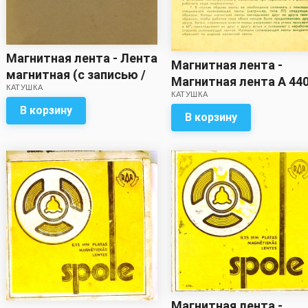
Магнитная лента - Лента
Магнитная лента -
магнитная (с записью /
Магнитная лента А 44
КАТУШКА
метраж неизвестен)
КАТУШКА
6Б (с записью / метра
В корзину
неизвестен)
В корзину
Магнитная лента -