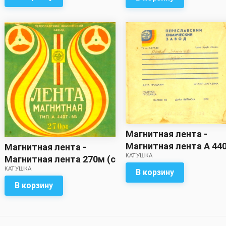
Магнитная лента -
Магнитная лента А 44
Магнитная лента -
КАТУШКА
6Б (375 м. ?)с записью
Магнитная лента 270м (с
КАТУШКА
записью)
В корзину
В корзину