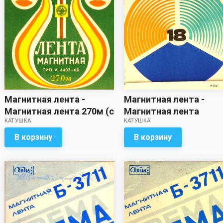
Магнитная лента -
Магнитная лента -
Магнитная лента 270м (с
Магнитная лента
КАТУШКА
КАТУШКА
записью)
(520м?) с записью
В корзину
В корзину