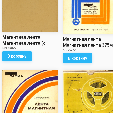
Магнитная лента -
Магнитная лента -
Магнитная лента (с
Магнитная лента 375м
КАТУШКА
записью / метраж
КАТУШКА
записью)
неизвестен)
В корзину
В корзину