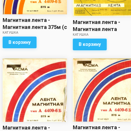
Магнитная лента -
Магнитная лента -
Магнитная лента 375м (с
Магнитная лента
КАТУШКА
записью)
КАТУШКА
меньшего метража, ч
В корзину
указано на упаковке (с
В корзину
записью)
Магнитная лента -
Магнитная лента -