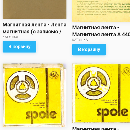
Магнитная лента - Лента
Магнитная лента -
магнитная (с записью /
Магнитная лента А 44
КАТУШКА
метраж неизвестен)
КАТУШКА
6Б (с записью / метра
В корзину
неизвестен)
В корзину
Магнитная лента -