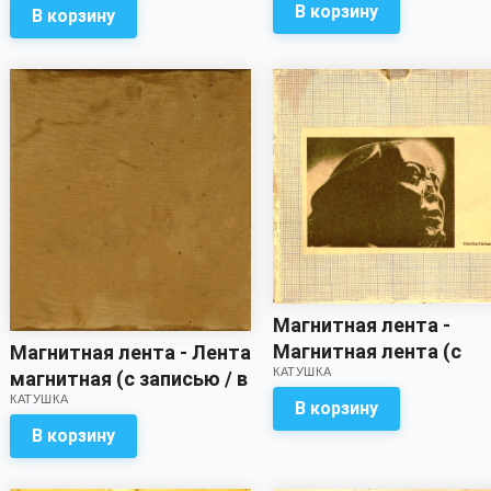
В корзину
В корзину
Магнитная лента -
Магнитная лента (с
Магнитная лента - Лента
КАТУШКА
записью)
магнитная (с записью / в
КАТУШКА
коробке 2 ленты разной
В корзину
величины, метраж
В корзину
неизвестен)