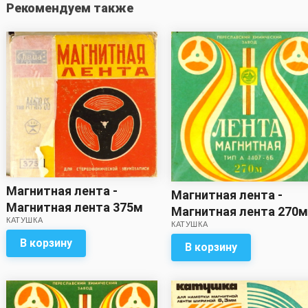
Рекомендуем также
Магнитная лента -
Магнитная лента -
Магнитная лента 375м
Магнитная лента 270м
КАТУШКА
Свема (с записью)*
КАТУШКА
записью)
В корзину
В корзину