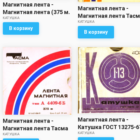
Магнитная лента -
Магнитная лента -
Магнитная лента (375 м.
Магнитная лента Тас
КАТУШКА
?)с записью
КАТУШКА
375м (с записью)
В корзину
В корзину
Магнитная лента -
Магнитная лента -
Катушка ГОСТ 13275-6
Магнитная лента Тасма
КАТУШКА
(с записью)
КАТУШКА
375м (с записью)