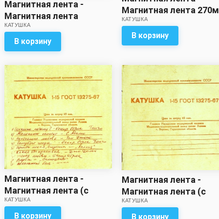
Магнитная лента -
Магнитная лента 270м
Магнитная лента
КАТУШКА
записью)
КАТУШКА
(270м?) с записью
В корзину
В корзину
Магнитная лента -
Магнитная лента -
Магнитная лента (с
Магнитная лента (с
КАТУШКА
записью / метраж
КАТУШКА
записью / метраж
неизвестен)
неизвестен)
В корзину
В корзину