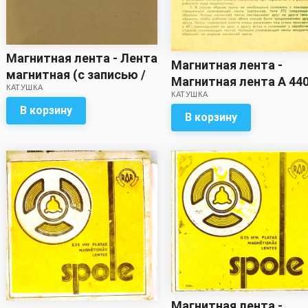
Магнитная лента - Лента
Магнитная лента -
магнитная (с записью /
Магнитная лента А 44
КАТУШКА
метраж неизвестен)
КАТУШКА
6Б (с записью / метра
В корзину
неизвестен)
В корзину
Магнитная лента -