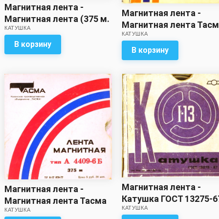
Магнитная лента -
Магнитная лента -
Магнитная лента (375 м.
Магнитная лента Тас
КАТУШКА
?)с записью
КАТУШКА
375м (с записью)
В корзину
В корзину
Магнитная лента -
Магнитная лента -
Катушка ГОСТ 13275-6
Магнитная лента Тасма
КАТУШКА
(с записью)
КАТУШКА
375м (с записью)