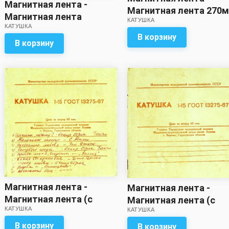
Магнитная лента -
Магнитная лента 270м
Магнитная лента
КАТУШКА
записью)
КАТУШКА
(270м?) с записью
В корзину
В корзину
Магнитная лента -
Магнитная лента -
Магнитная лента (с
Магнитная лента (с
КАТУШКА
записью / метраж
КАТУШКА
записью / метраж
неизвестен)
неизвестен)
В корзину
В корзину