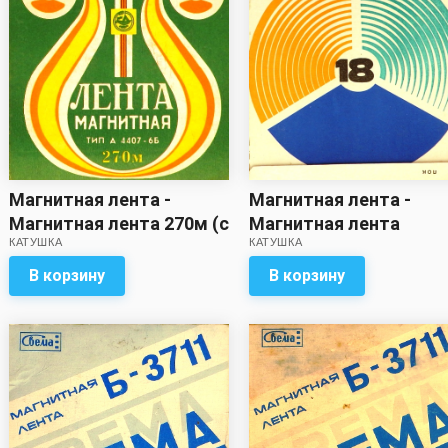
Магнитная лента -
Магнитная лента -
Магнитная лента 270м (с
Магнитная лента
КАТУШКА
КАТУШКА
записью)
(520м?) с записью
В корзину
В корзину