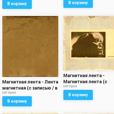
В корзину
В корзину
Магнитная лента -
Магнитная лента (с
Магнитная лента - Лента
КАТУШКА
записью)
магнитная (с записью / в
КАТУШКА
коробке 2 ленты разной
В корзину
величины, метраж
В корзину
неизвестен)