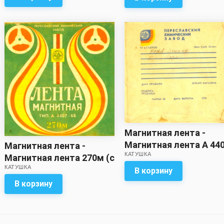
Магнитная лента -
Магнитная лента А 44
Магнитная лента -
КАТУШКА
6Б (375 м. ?)с записью
Магнитная лента 270м (с
КАТУШКА
записью)
В корзину
В корзину