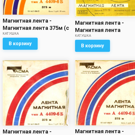
Магнитная лента -
Магнитная лента -
Магнитная лента 375м (с
Магнитная лента
КАТУШКА
записью)
КАТУШКА
меньшего метража, ч
В корзину
указано на упаковке (с
В корзину
записью)
Магнитная лента -
Магнитная лента -