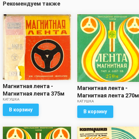
Рекомендуем также
Магнитная лента -
Магнитная лента -
Магнитная лента 375м
Магнитная лента 270м
КАТУШКА
Свема (с записью)*
КАТУШКА
записью)
В корзину
В корзину