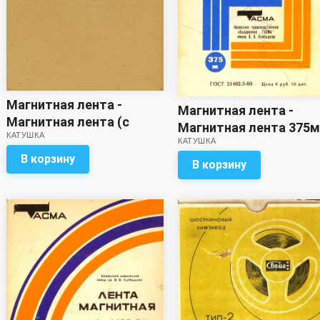
Магнитная лента -
Магнитная лента -
Магнитная лента (с
Магнитная лента 375м
КАТУШКА
записью / метраж
КАТУШКА
записью)
неизвестен)
В корзину
В корзину